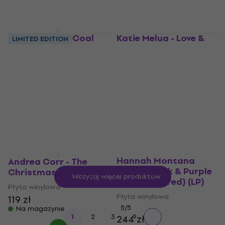
Loretta Lynn - Coal
Katie Melua - Love &
LIMITED EDITION
Miner's Daughter (LP)
Money (Limited
Edition) (LP)
Płyta winylowa
Płyta winylowa
5
/5
140 zł
140,36 zł
z kodem
MUZMUZ-5
Na magazynie
149 zł
Na magazynie
Hannah Montana -
Hannah Montana
Andrea Corr - The
Forever (Pink & Purple
Christmas Album (LP)
Wczytaj więcej produktów
Swirl Coloured) (LP)
Płyta winylowa
Płyta winylowa
119 zł
5
/5
Na magazynie
...
1
2
3
9
244 zł