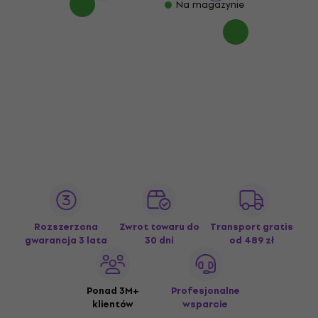
Na magazynie
Rozszerzona
Zwrot towaru do
Transport gratis
gwarancja 3 lata
30 dni
od 489 zł
Ponad 3M+
Profesjonalne
klientów
wsparcie