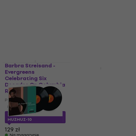
Edition) (3 LP + 5 CD)
5
/5
160 zł
Płyta winylowa
Na magazynie
5
/5
808 zł
Na magazynie
Barbra Streisand -
LIMITED EDITION
Evergreens
Celine Dion - These Are
Celebrating Six
Special Times
Decades On Columbia
(Reissue) (Gold
Records (2 LP)
Coloured) (2 LP)
Płyta winylowa
Płyta winylowa
5
/5
5
/5
119 zł
113,77 zł
z kodem
MUZMUZ-10
Na magazynie
129 zł
Na magazynie