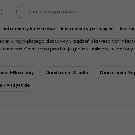
Instrumenty klawiszowe
Instrumenty perkusyjne
Instru
chnik, największego dostawcy urządzeń dla wesołych miaste
iemczech. Omnitronic produkuje głośniki, miksery, mikrofony i
onic Mikrofony
Omnitronic Studio
Omnitronic Nag
 - wszystkie