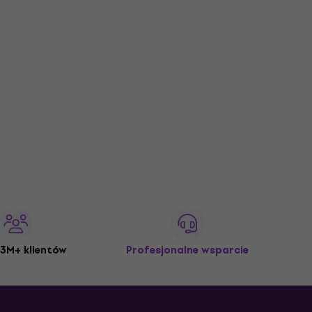
324 zł
Tylko na zamówienie
3M+ klientów
Profesjonalne wsparcie