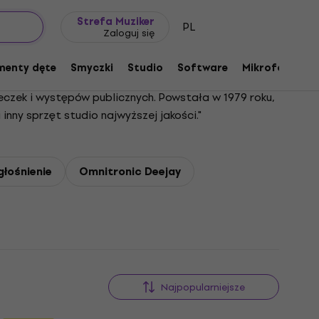
Pomysł na prezent
FAQ
Muziker Blog
Strefa Muziker
PL
Zaloguj się
menty dęte
Smyczki
Studio
Software
Mikrofony
P
czek i występów publicznych. Powstała w 1979 roku,
 inny sprzęt studio najwyższej jakości."
łośnienie
Omnitronic Deejay
Najpopularniejsze