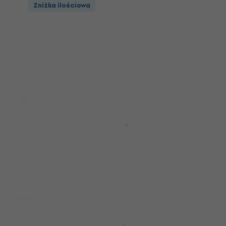
Zniżka ilościowa
Zniżka ilościowa
Omnitronic Road Metal XLR Plug Złącze
XLR
Złącze XLR
4,6
/5
6,89 zł
Na magazynie
HAPPY HOUR
Omnitronic BX-1250 Subwoofer pasywny