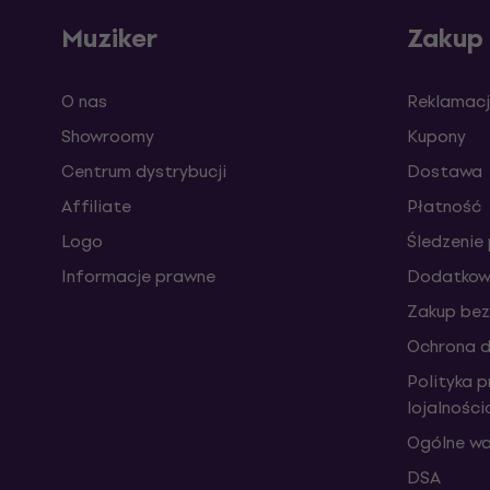
Muziker
Zakup
O nas
Reklamacj
Showroomy
Kupony
Centrum dystrybucji
Dostawa
Affiliate
Płatność
Logo
Śledzenie 
Informacje prawne
Dodatkowe
Zakup bez
Ochrona 
Polityka 
lojalnośc
Ogólne wa
DSA