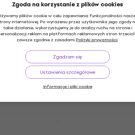
888,63 zł
Zgoda na korzystanie z plików cookies
Na magazynie
Używamy plików cookie w celu zapewnienia funkcjonalności nasze
trony internetowej. Po wyrażeniu przez użytkownika jego zgody 
takie działanie, wykorzystujemy je do analizy ruchu na stronie i
Omnitronic LH-053 DI-box
personalizacji reklam na platformach reklamowych stron trzecich
zawsze zgodnie z zasadami
Polityki prywatności
.
DI-box
4,9
/5
103 zł
Zgadzam się
W drodze
Omnitronic TRM-422 Mikser DJ
Ustawienia szczegółowe
Mikser DJ
Informacje i pliki cookie
3 179 zł
W magazynie u dostawcy
Omnitronic GNOME 202 Mikser DJ
Mikser DJ
325 zł