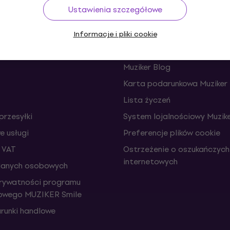
Ustawienia szczegółowe
Użyteczne
Informacje i pliki cookie
e i odstąpienia od umowy
FAQ - Najczęściej zadawane
Muziker Blog
Karta podarunkowa Muziker
Lista życzeń
przesyłki
System lojalnościowy Muzike
 usługi
Preferencje plików cookie
 VAT
Ostrzeżenie o oszukańczych
internetowych
danych osobowych
prywatności programu
iowego MUZIKER Smile
runki handlowe