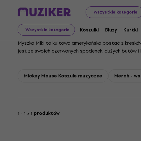
Mickey Mouse
Wszystkie kategorie
Koszulki
Bluzy
Kurtki
Wszystkie kategorie
Myszka Miki to kultowa amerykańska postać z kreskó
jest ze swoich czerwonych spodenek, dużych butów i 
animacji i rozrywki rodzinnej. Zadebiutował publicz
takich jak Fantazja. Miki często pojawia się u boku 
niemego, jego postać jest przedstawiana jako dziel
Mickey Mouse Koszule muzyczne
Merch - ws
komiksy, komiksy, programy telewizyjne takie jak Klub
jedną z najbardziej rozpoznawalnych postaci fikcyjn
kreskówek, która otrzymała gwiazdę na Hollywoodzkie
1 - 1 z
1 produktów