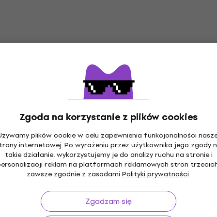
Zgoda na korzystanie z plików cookies
Używamy plików cookie w celu zapewnienia funkcjonalności nasze
trony internetowej. Po wyrażeniu przez użytkownika jego zgody 
takie działanie, wykorzystujemy je do analizy ruchu na stronie i
personalizacji reklam na platformach reklamowych stron trzecich
zawsze zgodnie z zasadami
Polityki prywatności
.
do 30 dni
Transport gratis
od 489 zł
Ponad 
Zgadzam się