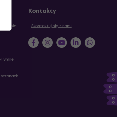
Kontakty
 pytania
Skontaktuj się z nami
r Smile
 stronach