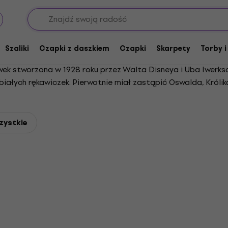
Szaliki
Czapki z daszkiem
Czapki
Skarpety
Torby i
wek stworzona w 1928 roku przez Walta Disneya i Uba Iwerk
białych rękawiczek. Pierwotnie miał zastąpić Oswalda, Króli
nie w przełomowym filmie krótkometrażowym Parowiec Willie i 
takich postaci jak Myszka Minnie, Pluto, Kaczor Donald, Goofy
ny outsider, który pokonuje przeszkody z kreatywnością i o
zystkie
 Myszki Miki, gry wideo i produkty na całym świecie. Jest gł
ych na świecie. Myszka Miki była wielokrotnie nominowana do
j Alei Gwiazd.