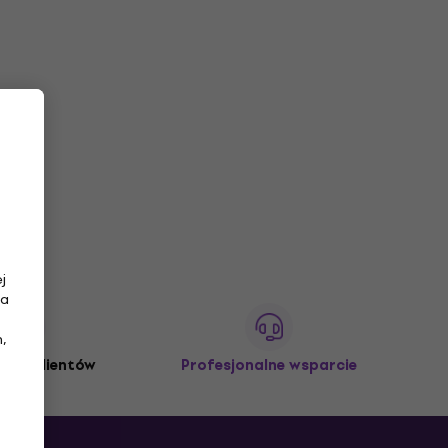
j
na
,
3M+ klientów
Profesjonalne wsparcie