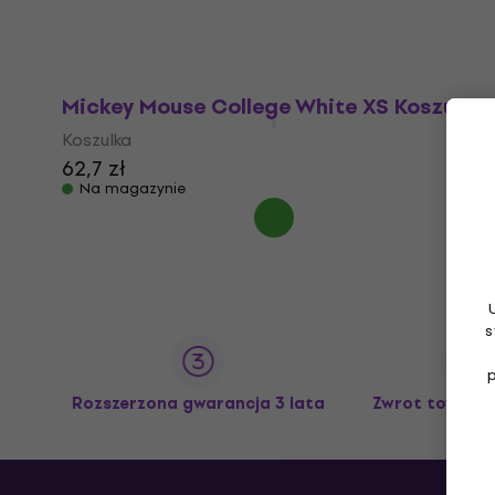
Mickey Mouse College White XS Koszulka
Koszulka
62,7 zł
Na magazynie
s
Rozszerzona gwarancja 3 lata
Zwrot towaru 