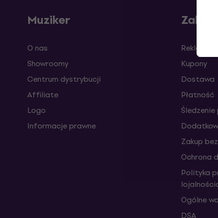
Muziker
Zakup
O nas
Reklamacj
Showroomy
Kupony
Centrum dystrybucji
Dostawa
Affiliate
Płatność
Logo
Śledzenie 
Informacje prawne
Dodatkowe
Zakup bez
Ochrona 
Polityka 
lojalnośc
Ogólne wa
DSA