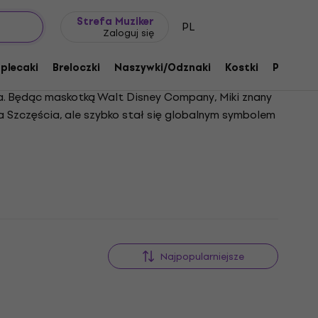
Pomysł na prezent
FAQ
Muziker Blog
Strefa Muziker
PL
Zaloguj się
 plecaki
Breloczki
Naszywki/Odznaki
Kostki
Prezent
sa. Będąc maskotką Walt Disney Company, Miki znany
ka Szczęścia, ale szybko stał się globalnym symbolem
pojawił się w ponad 130 filmach, w tym w klasykach
 i jego rywal Pete. Zainspirowany gwiazdami kina
ptymizmem. Poza animacją, wpływ Mikiego obejmuje
ówną atrakcją parków rozrywki Disneya i pozostaje
 Oscara, a w 1978 roku została pierwszą postacią z
Najpopularniejsze