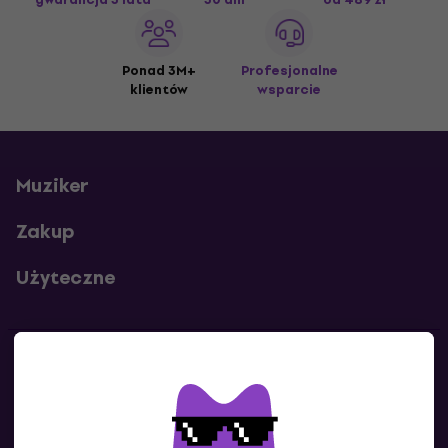
Ponad 3M+
Profesjonalne
klientów
wsparcie
Muziker
Zakup
Użyteczne
Kontakty
Skontaktuj się z nami