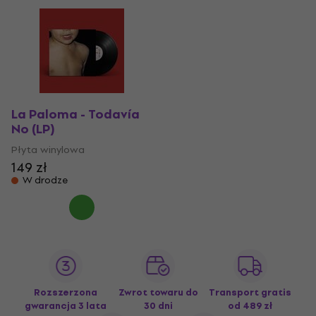
La Paloma - Todavía
No (LP)
Płyta winylowa
149 zł
W drodze
Rozszerzona
Zwrot towaru do
Transport gratis
gwarancja 3 lata
30 dni
od 489 zł