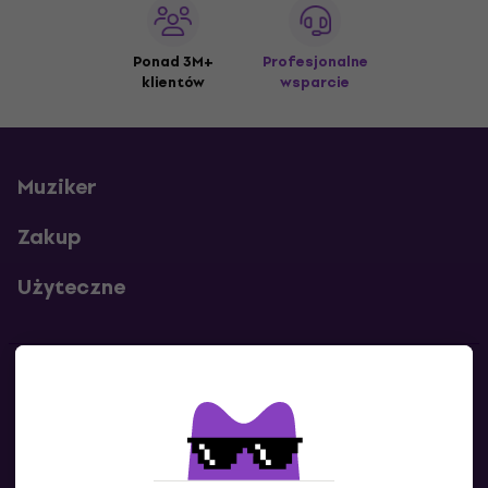
Ponad 3M+
Profesjonalne
klientów
wsparcie
Muziker
Zakup
Użyteczne
Kontakty
Skontaktuj się z nami