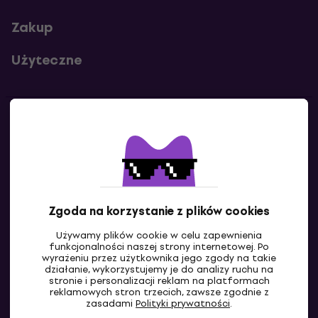
Zakup
Użyteczne
Kontakty
Skontaktuj się z nami
Zgoda na korzystanie z plików cookies
Używamy plików cookie w celu zapewnienia
funkcjonalności naszej strony internetowej. Po
wyrażeniu przez użytkownika jego zgody na takie
działanie, wykorzystujemy je do analizy ruchu na
stronie i personalizacji reklam na platformach
reklamowych stron trzecich, zawsze zgodnie z
PL
zasadami
Polityki prywatności
.