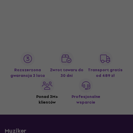
Rozszerzona
Zwrot towaru do
Transport gratis
gwarancja 3 lata
30 dni
od 489 zł
Ponad 3M+
Profesjonalne
klientów
wsparcie
Muziker