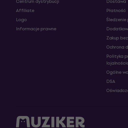
Centrum dystrybucji
Dostawa
Affiliate
Płatność
Logo
Śledzenie 
Informacje prawne
Dodatkowe
Zakup bez
Ochrona 
Polityka 
lojalnośc
Ogólne wa
DSA
Oświadcze