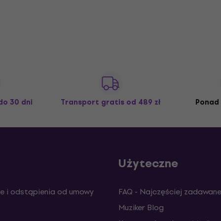
do 30 dni
Transport gratis
od 489 zł
Ponad 
Użyteczne
e i odstąpienia od umowy
FAQ - Najczęściej zadawane
Muziker Blog