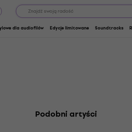
t durch KMA
ylowe dla audiofilów
Edycje limitowane
Soundtracks
R
Podobni artyści