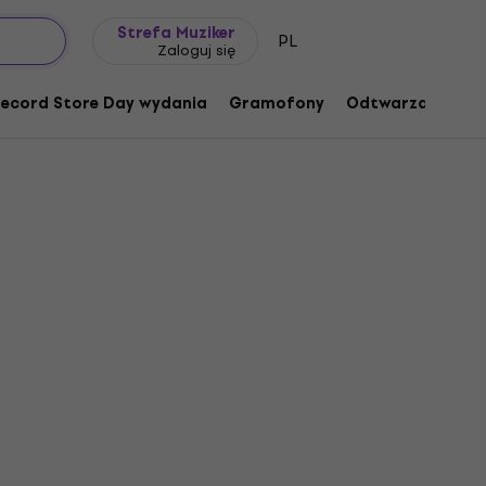
Pomysł na prezent
FAQ
Muziker Blog
Strefa Muziker
PL
Zaloguj się
ecord Store Day wydania
Gramofony
Odtwarzacze mu