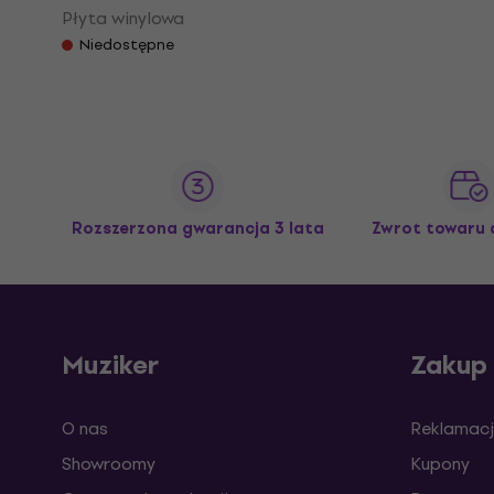
Płyta winylowa
Niedostępne
Rozszerzona gwarancja 3 lata
Zwrot towaru 
Muziker
Zakup
O nas
Reklamacj
Showroomy
Kupony