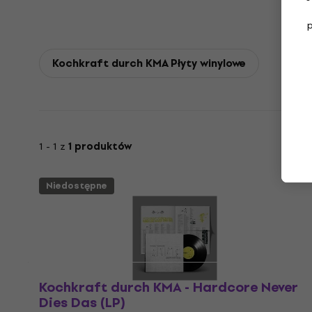
Kochkraft durch KMA Płyty winylowe
1 - 1 z
1 produktów
Niedostępne
Kochkraft durch KMA - Hardcore Never
Dies Das (LP)