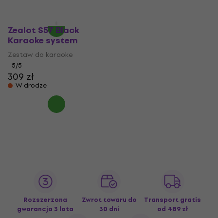
169 zł
216 zł
W drodze
Zealot S57 Black
Karaoke system
Zestaw do karaoke
5
/5
309 zł
W drodze
Rozszerzona
Zwrot towaru do
Transport gratis
gwarancja 3 lata
30 dni
od 489 zł