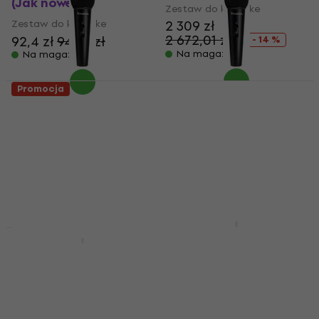
(Jak nowe)
Zestaw do karaoke
Zestaw do karaoke
2 309 zł
2 672,01 zł
92,4 zł
94,74 zł
- 14 %
Na magazynie
Na magazynie
Promocja
Superlux DM102
Superlux DM102
Karaoke system
Karaoke system (Jak
(Tylko rozpakowane)
nowe)
Zestaw do karaoke
Zestaw do karaoke
34,2 zł
39,6 zł
28,8 zł
31,5 zł
Na magazynie
Na magazynie
Zealot S61M Karaoke
system
Zealot S66M Karaoke
system
Zestaw do karaoke
Zestaw do karaoke
5
/5
129 zł
5
/5
W drodze
- 22 %