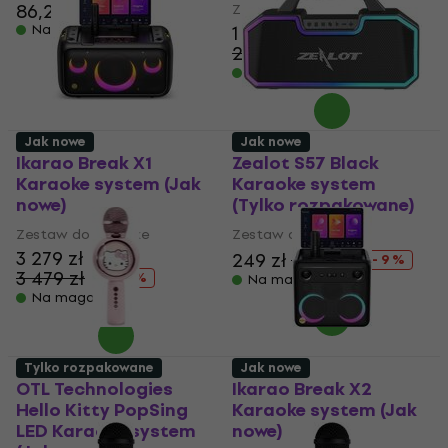
86,2 zł
89,5 zł
Zestaw do karaoke
Na magazynie
1 979 zł
2 068,11 zł
- 4 %
Na magazynie
Jak nowe
Jak nowe
Ikarao Break X1
Zealot S57 Black
Karaoke system (Jak
Karaoke system
nowe)
(Tylko rozpakowane)
Zestaw do karaoke
Zestaw do karaoke
3 279 zł
249 zł
273 zł
- 9 %
3 479 zł
- 6 %
Na magazynie
Na magazynie
Tylko rozpakowane
Jak nowe
OTL Technologies
Ikarao Break X2
Hello Kitty PopSing
Karaoke system (Jak
LED Karaoke system
nowe)