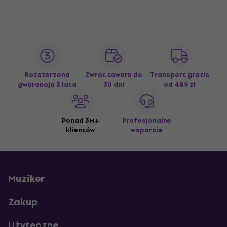
Rozszerzona
Zwrot towaru do
Transport gratis
gwarancja 3 lata
30 dni
od 489 zł
Ponad 3M+
Profesjonalne
klientów
wsparcie
Muziker
Zakup
Użyteczne