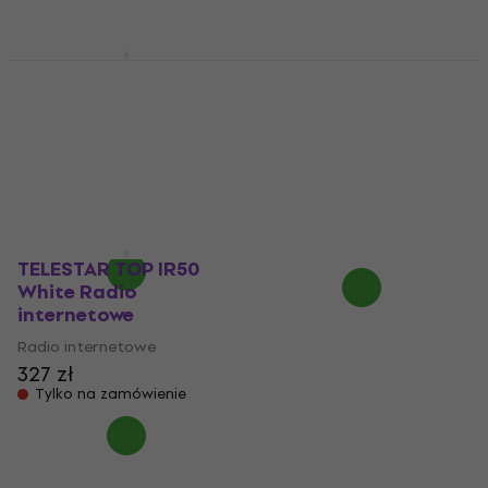
Lenco DIR-121BK Black
Radio internetowe
Kenwood CR-ST100S
Black Radio
Radio internetowe
internetowe (Tylko
547,39 zł
z kodem
rozpakowane)
MUZMUZ-5
Radio internetowe
604,18 zł
861 zł
904 zł
- 5 %
Na magazynie
Na magazynie
TELESTAR TOP IR50
White Radio
internetowe
Radio internetowe
327 zł
Tylko na zamówienie