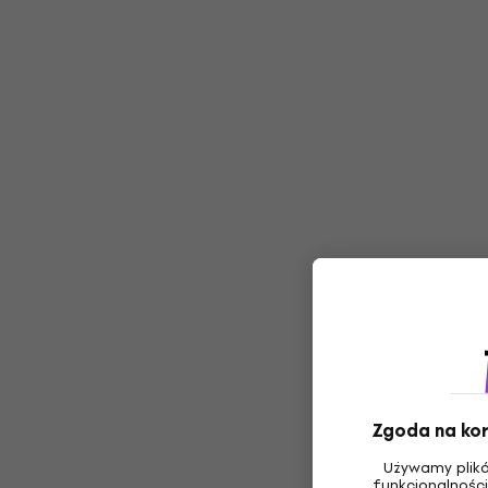
Zgoda na kor
Używamy plikó
funkcjonalności