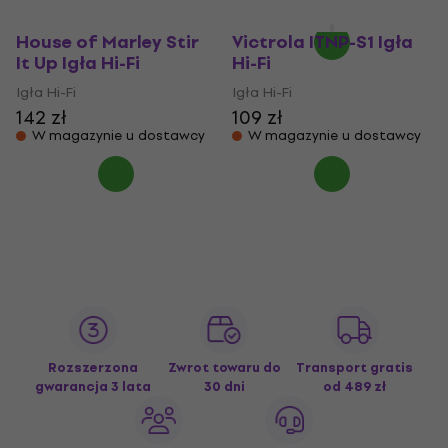
House of Marley Stir
Victrola ITNP-S1 Igła
It Up Igła Hi-Fi
Hi-Fi
Igła Hi-Fi
Igła Hi-Fi
142 zł
109 zł
W magazynie u dostawcy
W magazynie u dostawcy
Rozszerzona
Zwrot towaru do
Transport gratis
gwarancja 3 lata
30 dni
od 489 zł