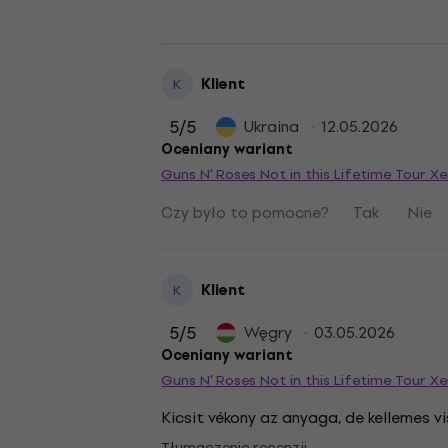
Klient
K
5
/5
Ukraina
12.05.2026
Oceniany wariant
Guns N' Roses Not in this Lifetime Tour X
Czy było to pomocne?
Tak
Nie
Klient
K
5
/5
Węgry
03.05.2026
Oceniany wariant
Guns N' Roses Not in this Lifetime Tour X
Kicsit vékony az anyaga, de kellemes v
Tłumaczenie recenzji