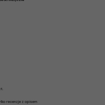
t.
lko recenzje z opisem