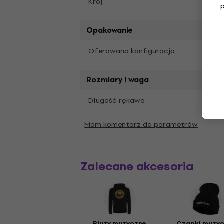
Krój
Regul
Opakowanie
Oferowana konfiguracja
Ofer
Rozmiary i waga
Krótk
Długość rękawa
Mam komentarz do parametrów
Zalecane akcesoria
Bluzy muzyczne
Czapki muzy