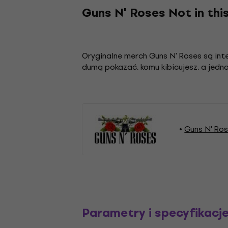
Guns N' Roses Not in thi
Oryginalne merch Guns N' Roses są in
dumą pokazać, komu kibicujesz, a jedn
Guns N' Ro
Parametry i specyfikacj