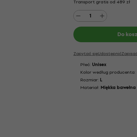
Transport gratis od 489 zł
Do kos
Zapytać się
Udostępnić
Zapisa
Płeć:
Unisex
Kolor według producenta:
Rozmiar:
L
Materiał:
Miękka bawełna