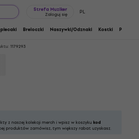
Pomysł na prezent
FAQ
Muziker Blog
Strefa Muziker
PL
Zaloguj się
 this Lifetime Tour Xerox Black L
 plecaki
Breloczki
Naszywki/Odznaki
Kostki
Prezent
ktu:
1179293
ty z naszej kolekcji merch i wpisz w koszyku
kod
ęcej produktów zamówisz, tym większy rabat uzyskasz.