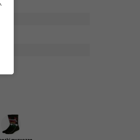
,
petki muzyczne