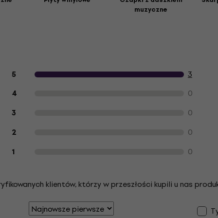
muzyczne
Opinie klientów na temat produktu
3
5
0
4
0
3
0
2
0
1
ikowanych klientów, którzy w przeszłości kupili u nas produk
Ty