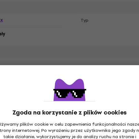
ex
Typ
sły
N' Roses
Zgoda na korzystanie z plików cookies
Używamy plików cookie w celu zapewnienia funkcjonalności nasze
a bawełna
Specyfikacja materiałów
trony internetowej. Po wyrażeniu przez użytkownika jego zgody 
takie działanie, wykorzystujemy je do analizy ruchu na stronie i