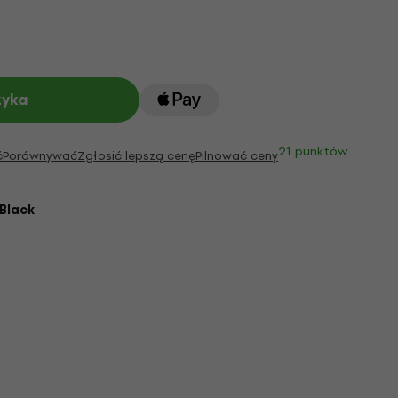
zyka
21 punktów
ć
Porównywać
Zgłosić lepszą cenę
Pilnować ceny
Black