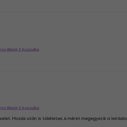
erox Black S Koszulka
erox Black S Koszulka
iselet. Mosás után is tökéletes. A méret megegyezik a leírásb