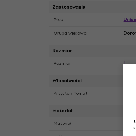
Zastosowanie
Unis
Płeć
Grupa wiekowa
Doro
Rozmiar
L
Rozmiar
Właściwości
Artysta / Temat
Guns 
Materiał
Materiał
Miękk
s