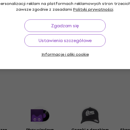
arny krój
personalizacji reklam na platformach reklamowych stron trzecich
zawsze zgodnie z zasadami
Polityki prywatności
.
Zgadzam się
ta standardowa
Ustawienia szczegółowe
Informacje i pliki cookie
ie
czne
Płyty winylowe
Czapki z daszkiem
Skar