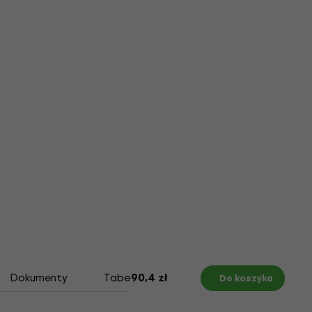
Dokumenty
Tabela z rozmiarami
90,4 zł
Do koszyka