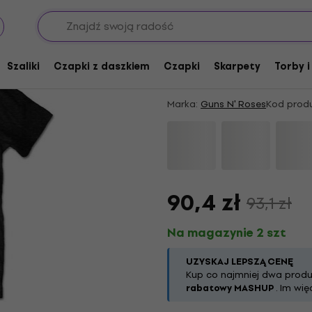
Guns N' Roses Not in
Koszulka
Szaliki
Czapki z daszkiem
Czapki
Skarpety
Torby i
5
/5
3 x oceniono
Marka:
Guns N' Roses
Kod produ
90,4 zł
93,1 zł
Na magazynie 2 szt
UZYSKAJ LEPSZĄ CENĘ
Kup co najmniej dwa produk
rabatowy MASHUP
. Im wi