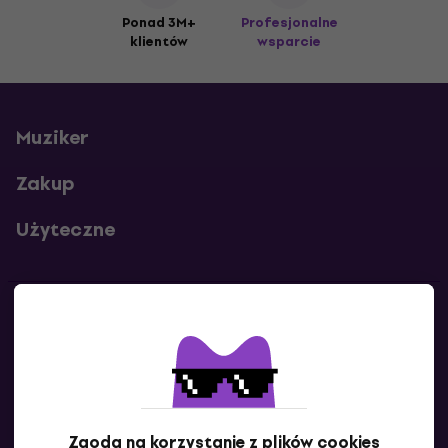
Ponad 3M+
Profesjonalne
klientów
wsparcie
Muziker
Zakup
Użyteczne
Kontakty
Skontaktuj się z nami
Zgoda na korzystanie z plików cookies