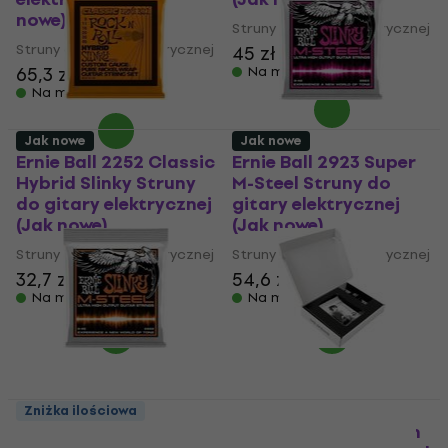
nowe)
Struny do gitary elektrycznej
Struny do gitary elektrycznej
45 zł
45,5 zł
65,3 zł
Na magazynie
Na magazynie
Jak nowe
Jak nowe
Ernie Ball 2252 Classic
Ernie Ball 2923 Super
Hybrid Slinky Struny
M-Steel Struny do
do gitary elektrycznej
gitary elektrycznej
(Jak nowe)
(Jak nowe)
Struny do gitary elektrycznej
Struny do gitary elektrycznej
32,7 zł
54,6 zł
57,9 zł
Na magazynie
Na magazynie
Zniżka ilościowa
Ernie Ball 2922 Slinky
Ernie Ball Tim Henson