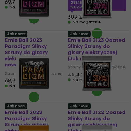
69,7 zł
72,8 zł
291,15 zł
z kodem
Na magazynie
MUZMUZ-5
309 zł
Na magazynie
Jak nowe
Jak nowe
Ernie Ball 2023
Ernie Ball 3123 Coated
Paradigm Slinky
Slinky Struny do
Struny do gitary
gitary elektrycznej
elektrycznej (Jak
(Jak nowe)
nowe)
Struny do gitary elektrycznej
Struny do gitary elektrycznej
46,4 zł
48,6 zł
68,3 zł
Na magazynie
Na magazynie
Jak nowe
Jak nowe
Ernie Ball 2022
Ernie Ball 3122 Coated
Paradigm Slinky
Slinky Struny do
Struny do gitary
gitary elektrycznej
elektrycznej (Jak
(Jak nowe)