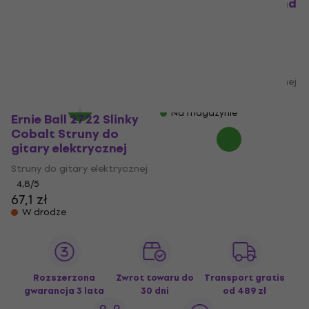
M-Steel Struny do
Signature Strings and
gitary elektrycznej
Accessories Bundle
(Jak nowe)
Struny do gitary
elektrycznej (Jak
Struny do gitary elektrycznej
nowe)
67,5 zł
69,3 zł
Struny do gitary elektrycznej
Na magazynie
255 zł
281 zł
- 9 %
Na magazynie
Ernie Ball 2722 Slinky
Cobalt Struny do
gitary elektrycznej
Struny do gitary elektrycznej
4,8
/5
67,1 zł
W drodze
Rozszerzona
Zwrot towaru do
Transport gratis
gwarancja 3 lata
30 dni
od 489 zł