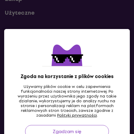
Użyteczne
Kontakty
Skontaktuj się z nami
Zgoda na korzystanie z plików cookies
Używamy plików cookie w celu zapewnienia
funkcjonalności naszej strony internetowej. Po
wyrażeniu przez użytkownika jego zgody na takie
działanie, wykorzystujemy je do analizy ruchu na
stronie i personalizacji reklam na platformach
reklamowych stron trzecich, zawsze zgodnie z
PL
zasadami
Polityki prywatności
.
Zgadzam się