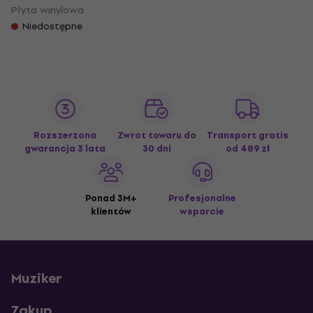
Płyta winylowa
Niedostępne
Rozszerzona
Zwrot towaru do
Transport gratis
gwarancja 3 lata
30 dni
od 489 zł
Ponad 3M+
Profesjonalne
klientów
wsparcie
Muziker
Zakup