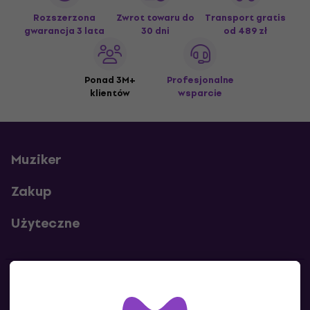
Rozszerzona
Zwrot towaru do
Transport gratis
gwarancja 3 lata
30 dni
od 489 zł
Ponad 3M+
Profesjonalne
klientów
wsparcie
Muziker
Zakup
Użyteczne
Kontakty