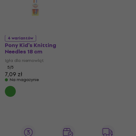
4 wariantów
Pony Kid's Knitting
Needles 18 cm
Igła dla niemowląt
5
/5
7,09 zł
Na magazynie