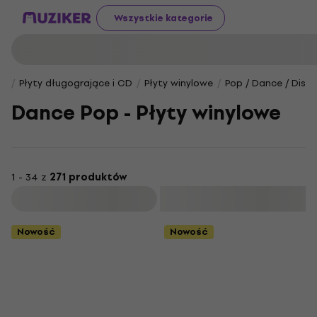
Wszystkie kategorie
Płyty długogrające i CD
Płyty winylowe
Pop / Dance / Disc
Dance Pop - Płyty winylowe
1 - 34 z
271 produktów
Filtruj
Nowość
Nowość