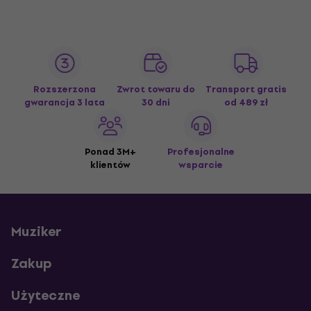
Rozszerzona
Zwrot towaru do
Transport gratis
gwarancja 3 lata
30 dni
od 489 zł
Ponad 3M+
Profesjonalne
klientów
wsparcie
Muziker
Zakup
Użyteczne