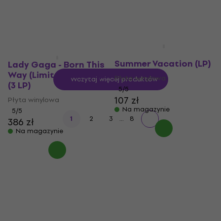
112,99 zł
Na magazynie
Miley Cyrus - Endless
Summer Vacation (LP)
Lady Gaga - Born This
Way (Limited Edition)
Płyta winylowa
Wczytaj więcej produktów
(3 LP)
5
/5
107 zł
Płyta winylowa
Na magazynie
5
/5
...
1
2
3
8
386 zł
Na magazynie