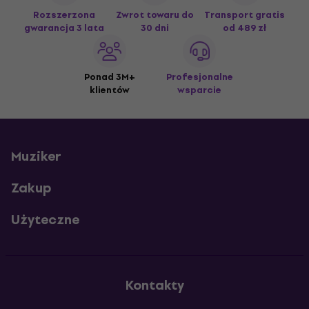
Rozszerzona
Zwrot towaru do
Transport gratis
gwarancja 3 lata
30 dni
od 489 zł
Ponad 3M+
Profesjonalne
klientów
wsparcie
Muziker
Zakup
Użyteczne
Kontakty