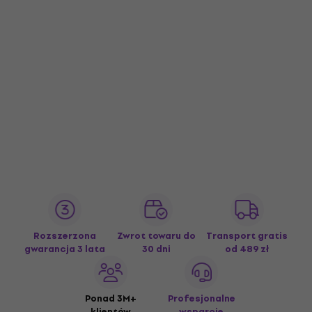
Rozszerzona
Zwrot towaru do
Transport gratis
gwarancja 3 lata
30 dni
od 489 zł
Ponad 3M+
Profesjonalne
klientów
wsparcie