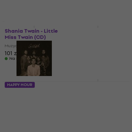
Nowość
Shania Twain - Little
Willie Nelson - Dream
Miss Twain (CD)
Chaser (CD)
Muzyczne CD
Muzyczne CD
101 zł
5
/5
70 zł
Na magazynie
Na magazynie
Taylor Swift - The Life
HAPPY HOUR
Of A Showgirl (CD)
The Red Clay Strays -
Grateful (CD)
Muzyczne CD
Muzyczne CD
4,9
/5
94,3 zł
5
/5
Na magazynie
61,8 zł
Na magazynie