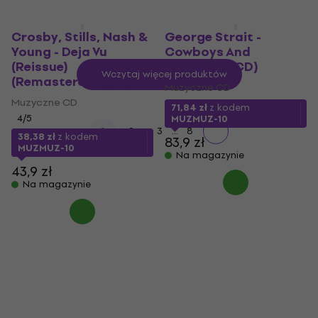
Crosby, Stills, Nash &
George Strait -
Young - Deja Vu
Cowboys And
(Reissue)
Dreamers (CD)
Wczytaj więcej produktów
(Remastered) (CD)
Muzyczne CD
Muzyczne CD
71,84 zł
z kodem
4
/5
MUZMUZ-10
...
1
2
3
8
38,38 zł
z kodem
83,9 zł
MUZMUZ-10
Na magazynie
43,9 zł
Na magazynie