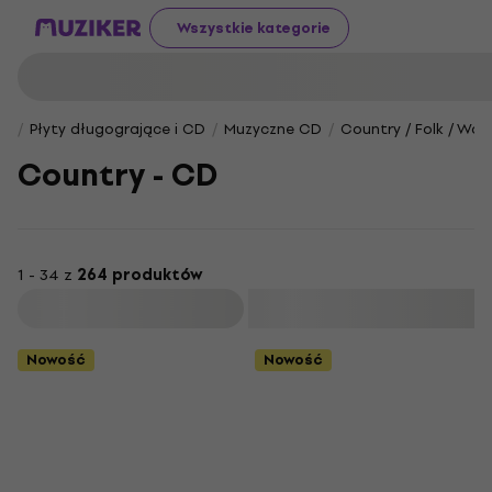
Wszystkie kategorie
Płyty długogrające i CD
Muzyczne CD
Country / Folk / Worl
Country - CD
1 - 34 z
264 produktów
Filtruj
Nowość
Nowość