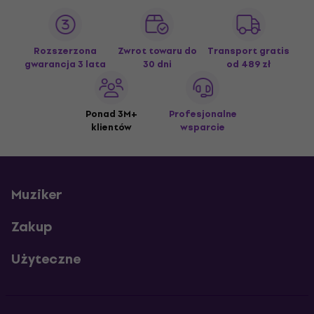
Rozszerzona
Zwrot towaru do
Transport gratis
gwarancja 3 lata
30 dni
od 489 zł
Ponad 3M+
Profesjonalne
klientów
wsparcie
Muziker
Zakup
Użyteczne