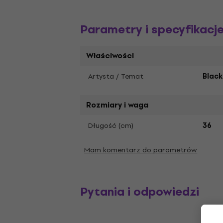
Parametry i specyfikacj
Właściwości
Artysta / Temat
Blac
Rozmiary i waga
Długość (cm)
36
Mam komentarz do parametrów
Pytania i odpowiedzi