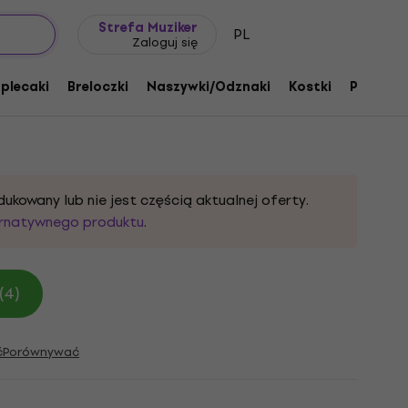
Pomysł na prezent
FAQ
Muziker Blog
Strefa Muziker
PL
Zaloguj się
ur '78 Naszywka
 plecaki
Breloczki
Naszywki/Odznaki
Kostki
Prezent
uktu:
332759
dukowany lub nie jest częścią aktualnej oferty.
ernatywnego produktu
.
(4)
ć
Porównywać