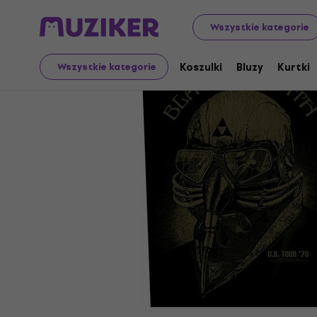
Merch
Towar muzyczny
Naszywki, naszywki i odznaki
Wszystkie kategorie
Koszulki
Bluzy
Kurtki
Wszystkie kategorie
Sprzedaż zakończona