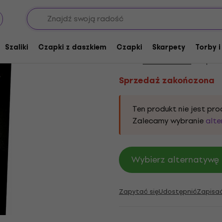
Sprzedaż zakończona
Black Sabbath Us To
Szaliki
Czapki z daszkiem
Czapki
Skarpety
Torby i
Marka:
Black Sabbath
Kod prod
Sprzedaż zakończona
Ten produkt nie jest pro
Zalecamy wybranie
alt
Wybierz alternatywę 
Zapytać się
Udostępnić
Zapisa