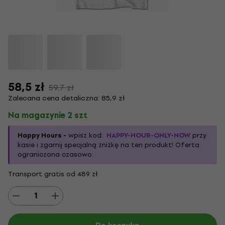
58,5 zł
59,7 zł
Zalecana cena detaliczna: 85,9 zł
Na magazynie 2 szt
Happy Hours -
wpisz kod:
HAPPY-HOUR-ONLY-NOW
przy
kasie i zgarnij specjalną zniżkę na ten produkt! Oferta
ograniczona czasowo.
Transport gratis od 489 zł