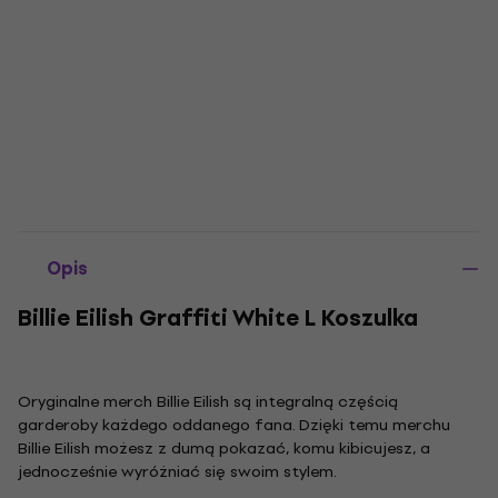
Opis
Billie Eilish Graffiti White L Koszulka
Oryginalne merch Billie Eilish są integralną częścią
garderoby każdego oddanego fana. Dzięki temu merchu
Billie Eilish możesz z dumą pokazać, komu kibicujesz, a
jednocześnie wyróżniać się swoim stylem.