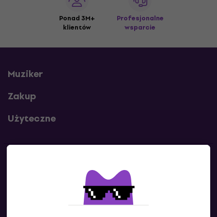
Ponad 3M+
Profesjonalne
klientów
wsparcie
Muziker
Zakup
Użyteczne
Kontakty
Skontaktuj się z nami