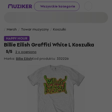
Wszystkie kategorie
Merch
Towar muzyczny
Koszulki
HAPPY HOUR
Billie Eilish Graffiti White L Koszulka
5
/5
2 x oceniono
Marka:
Billie Eilish
Kod produktu:
332226