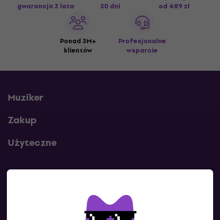
gwarancja 3 lata
30 dni
od 489 zł
Ponad 3M+
Profesjonalne
klientów
wsparcie
Muziker
Zakup
Użyteczne
Kontakty
Skontaktuj się z nami