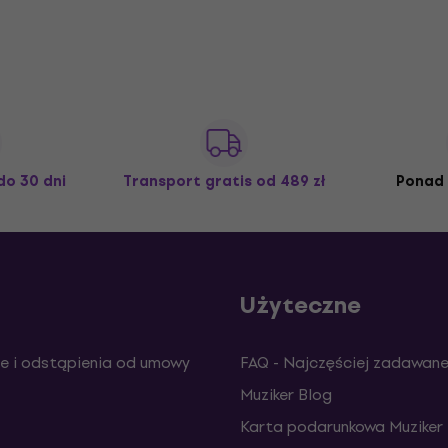
do 30 dni
Transport gratis
od 489 zł
Ponad 
Użyteczne
e i odstąpienia od umowy
FAQ - Najczęściej zadawane
Muziker Blog
Karta podarunkowa Muziker