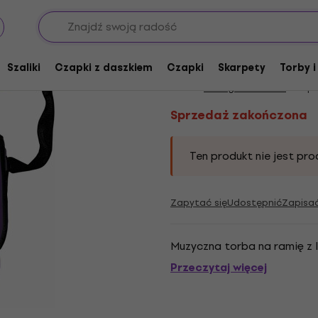
Sprzedaż zakończona
Asking Alexandria Ey
Szaliki
Czapki z daszkiem
Czapki
Skarpety
Torby i
Marka:
Asking Alexandria
Kod pr
Sprzedaż zakończona
Ten produkt nie jest pro
Zapytać się
Udostępnić
Zapisa
Muzyczna torba na ramię z 
Przeczytaj więcej