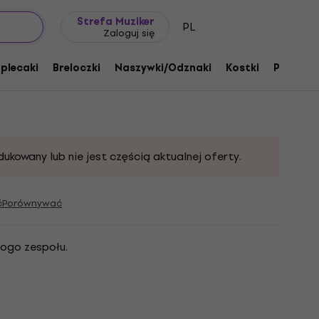
Pomysł na prezent
FAQ
Muziker Blog
Strefa Muziker
PL
Zaloguj się
eballs Torba na ramię Black/Purple
 plecaki
Breloczki
Naszywki/Odznaki
Kostki
Prezent
oduktu:
332602
dukowany lub nie jest częścią aktualnej oferty.
ć
Porównywać
logo zespołu.