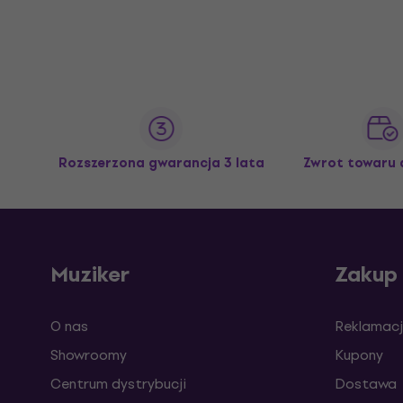
Rozszerzona gwarancja 3 lata
Zwrot towaru 
Muziker
Zakup
O nas
Reklamacj
Showroomy
Kupony
Centrum dystrybucji
Dostawa