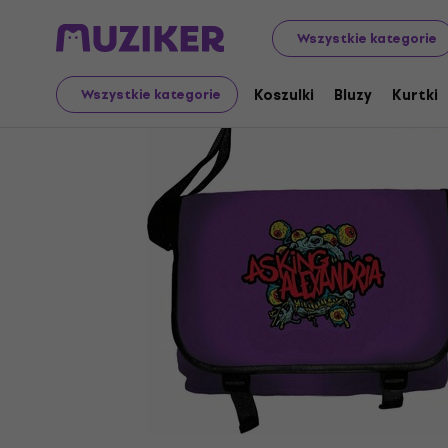
Merch
Towar muzyczny
Torby i plecaki
Wszystkie kategorie
Koszulki
Bluzy
Kurtki
Wszystkie kategorie
Sprzedaż zakończona