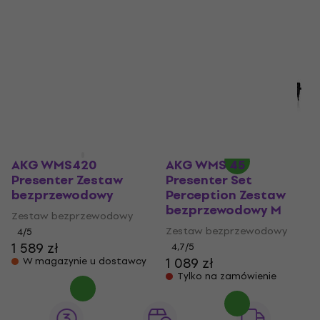
AKG WMS 45
Presenter Set
AKG WMS 45
Perception Zestaw
Presenter Set
bezprzewodowy U2
Perception Zestaw
bezprzewodowy U2
Zestaw bezprzewodowy
(Jak nowe)
4,7
/5
1 019 zł
Zestaw bezprzewodowy
Na magazynie
998 zł
1 008,81 zł
Na magazynie
AKG WMS420
AKG WMS 45
Presenter Zestaw
Presenter Set
bezprzewodowy
Perception Zestaw
bezprzewodowy M
Zestaw bezprzewodowy
Zestaw bezprzewodowy
4
/5
1 589 zł
4,7
/5
1 089 zł
W magazynie u dostawcy
Tylko na zamówienie