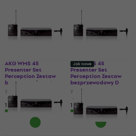
AKG WMS 45
AKG WMS 45
Jak nowe
Presenter Set
Presenter Set
Perception Zestaw
Perception Zestaw
bezprzewodowy A
bezprzewodowy D
Zestaw bezprzewodowy
Zestaw bezprzewodowy
4,7
/5
4,7
/5
1 189 zł
1 069 zł
Na magazynie
Na magazynie