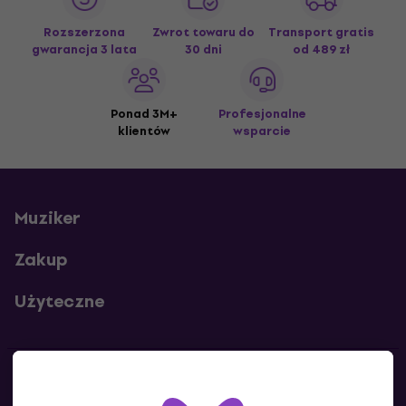
Rozszerzona
Zwrot towaru do
Transport gratis
gwarancja 3 lata
30 dni
od 489 zł
Ponad 3M+
Profesjonalne
klientów
wsparcie
Muziker
Zakup
Użyteczne
Kontakty