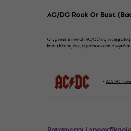
AC/DC Rock Or Bust (Bac
Oryginalne merch AC/DC są integraln
komu kibicujesz, a jednocześnie wyróżn
AC/DC Tow
Parametry i specyfikacj