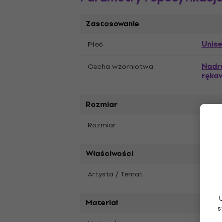
Zastosowanie
Unis
Płeć
Nadr
Cecha wzornictwa
ręka
Rozmiar
S
Rozmiar
Właściwości
Artysta / Temat
AC/D
Materiał
s