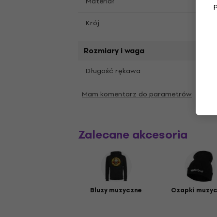
Materiał
Miękk
Krój
Stand
Rozmiary i waga
Długi
Długość rękawa
Mam komentarz do parametrów
Zalecane akcesoria
Bluzy muzyczne
Czapki muzy