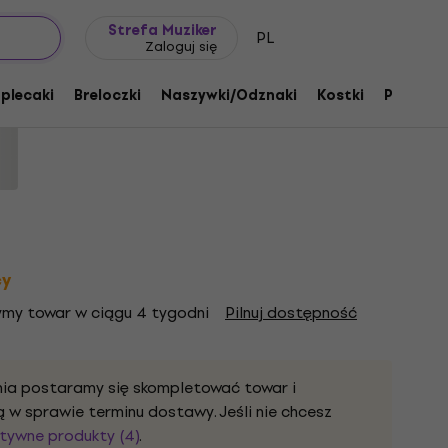
Pomysł na prezent
FAQ
Muziker Blog
Strefa Muziker
PL
Zaloguj się
(Back Print) Green S Koszulka
 plecaki
Breloczki
Naszywki/Odznaki
Kostki
Prezent
17793
cy
ymy towar w ciągu 4 tygodni
Pilnuj dostępność
a postaramy się skompletować towar i
ą w sprawie terminu dostawy. Jeśli nie chcesz
tywne produkty (4)
.