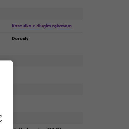
Koszulka z długim rękawem
Dorosły
j
na