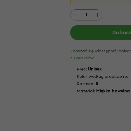
Do kos
Zapytać się
Udostępnić
Zapisa
30 punktów
Płeć:
Unisex
Kolor według producenta:
Rozmiar:
S
Materiał:
Miękka bawełna