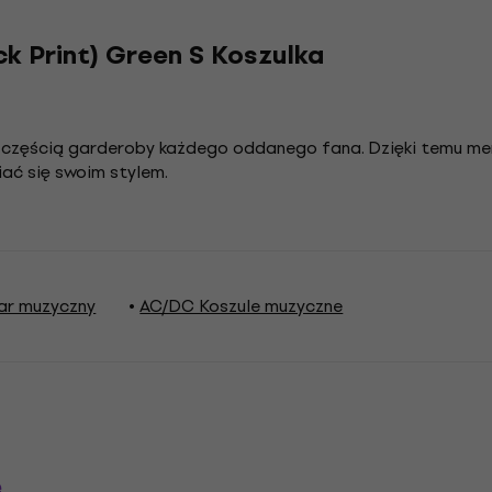
k Print) Green S Koszulka
ą częścią garderoby każdego oddanego fana. Dzięki temu m
iać się swoim stylem.
ar muzyczny
AC/DC Koszule muzyczne
e