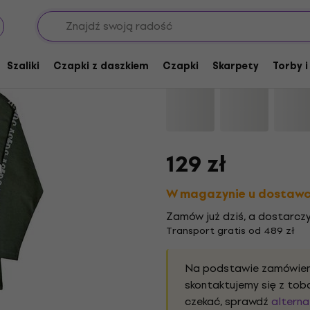
AC/DC Rock Or Bust 
Szaliki
Czapki z daszkiem
Czapki
Skarpety
Torby i
Marka:
AC/DC
Kod produktu:
12
129 zł
W magazynie u dostaw
Zamów już dziś, a dostarcz
Transport gratis od 489 zł
Na podstawie zamówieni
skontaktujemy się z tob
czekać, sprawdź
alterna