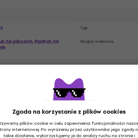
ex
Typ
uk na plecach
Nadruk na
,
Grupa wiekowa
wie
C
Zgoda na korzystanie z plików cookies
Używamy plików cookie w celu zapewnienia funkcjonalności nasze
trony internetowej. Po wyrażeniu przez użytkownika jego zgody 
takie działanie, wykorzystujemy je do analizy ruchu na stronie i