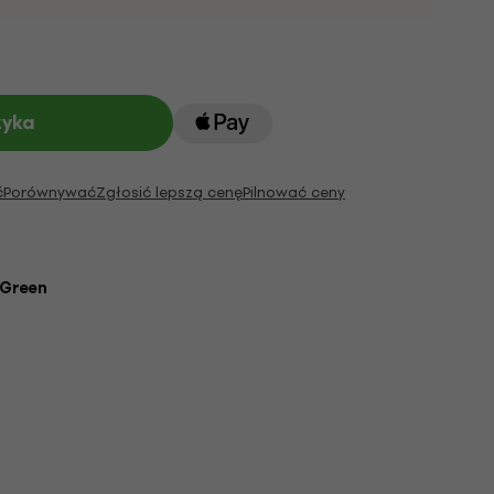
zyka
ć
Porównywać
Zgłosić lepszą cenę
Pilnować ceny
Green