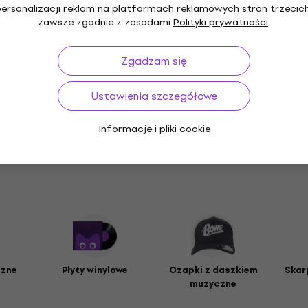
a bawełna
Specyfikacja materiałów
personalizacji reklam na platformach reklamowych stron trzecich
zawsze zgodnie z zasadami
Polityki prywatności
.
ard Fit
Zgadzam się
Ustawienia szczegółowe
e
Informacje i pliki cookie
czne
Płyty winylowe
Czapki z daszkiem
Skar
muzyczne