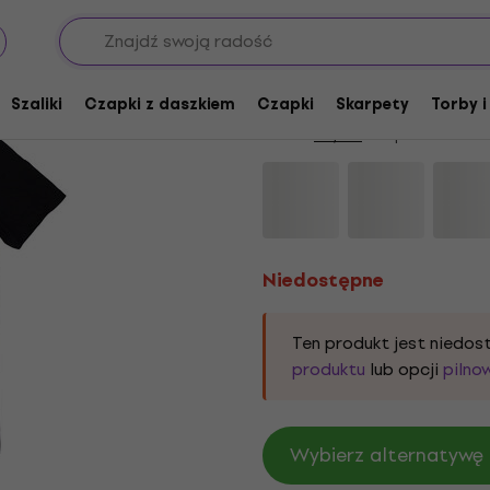
Niedostępne
AC/DC PWRD-UP In Ro
Szaliki
Czapki z daszkiem
Czapki
Skarpety
Torby i
Marka:
AC/DC
Kod produktu:
12
Niedostępne
Ten produkt jest niedo
produktu
lub opcji
pilno
Wybierz alternatywę 