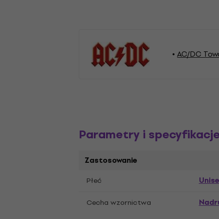
AC/DC Tow
Parametry i specyfikacj
Zastosowanie
Unis
Płeć
Nadr
Cecha wzornictwa