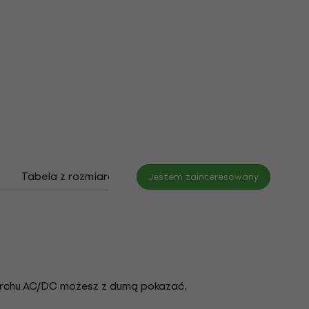
Tabela z rozmiarami
Jestem zainteresowany
erchu AC/DC możesz z dumą pokazać,