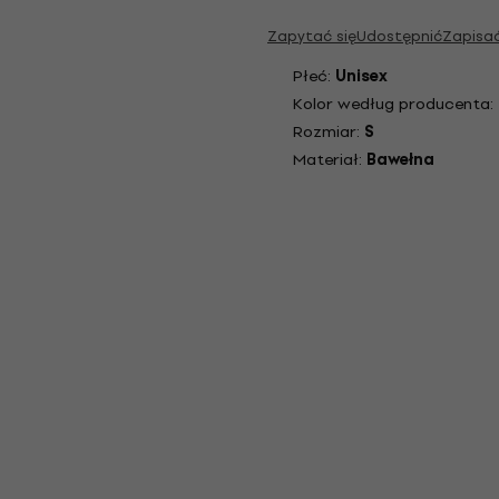
Zapytać się
Udostępnić
Zapisa
Płeć:
Unisex
Kolor według producenta:
Rozmiar:
S
Materiał:
Bawełna