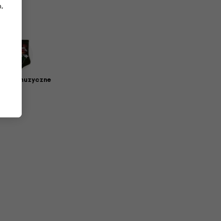
,
petki muzyczne