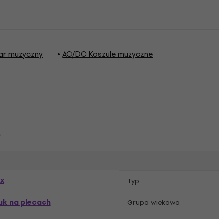
ar muzyczny
AC/DC Koszule muzyczne
e
ex
Typ
uk na plecach
Grupa wiekowa