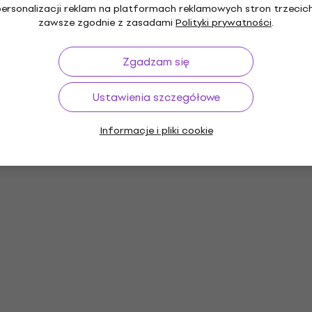
personalizacji reklam na platformach reklamowych stron trzecich
zawsze zgodnie z zasadami
Polityki prywatności
.
Zgadzam się
Ustawienia szczegółowe
czne
Płyty winylowe
Czapki z daszkiem
Skar
muzyczne
Informacje i pliki cookie