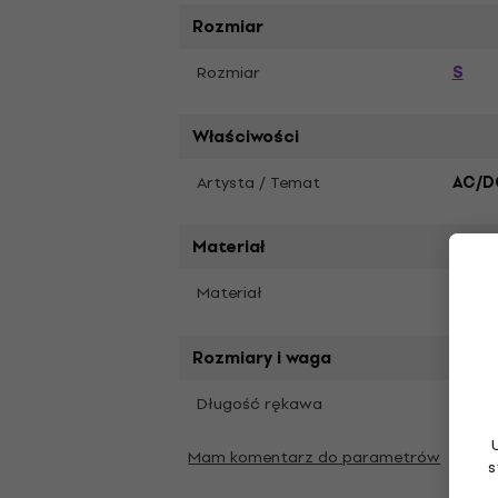
Rozmiar
S
Rozmiar
Właściwości
Artysta / Temat
AC/D
Materiał
Materiał
Bawe
Rozmiary i waga
Krótk
Długość rękawa
Mam komentarz do parametrów
s