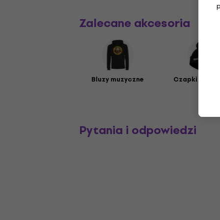
Zalecane akcesoria
Bluzy muzyczne
Czapki muzy
Pytania i odpowiedzi