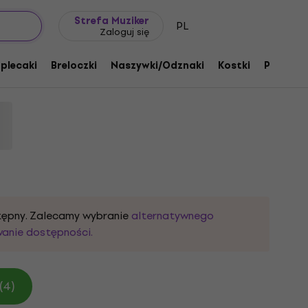
Pomysł na prezent
FAQ
Muziker Blog
Strefa Muziker
PL
Zaloguj się
ck We Trust Black S Koszulka
 plecaki
Breloczki
Naszywki/Odznaki
Kostki
Prezent
18094
stępny. Zalecamy wybranie
alternatywnego
wanie dostępności.
(4)