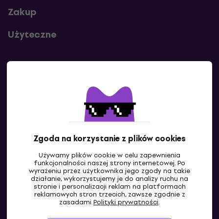
Zakup
Użyteczne
Kontakty
Skontaktuj się z nami
Zgoda na korzystanie z plików cookies
Używamy plików cookie w celu zapewnienia
funkcjonalności naszej strony internetowej. Po
wyrażeniu przez użytkownika jego zgody na takie
działanie, wykorzystujemy je do analizy ruchu na
stronie i personalizacji reklam na platformach
reklamowych stron trzecich, zawsze zgodnie z
PL
zasadami
Polityki prywatności
.