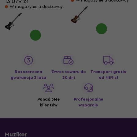
13 079 zł
W magazynie u dostawcy
W magazynie u dostawcy
Rozszerzona
Zwrot towaru do
Transport gratis
gwarancja 3 lata
30 dni
od 489 zł
Ponad 3M+
Profesjonalne
klientów
wsparcie
Muziker