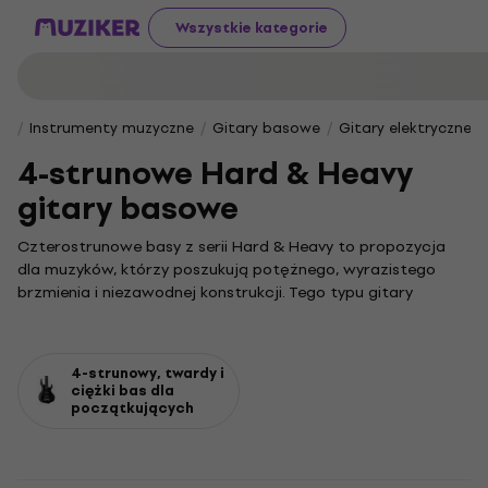
Wszystkie kategorie
Instrumenty muzyczne
Gitary basowe
Gitary elektryczne 
4-strunowe Hard & Heavy
gitary basowe
Czterostrunowe basy z serii Hard & Heavy to propozycja
dla muzyków, którzy poszukują potężnego, wyrazistego
brzmienia i niezawodnej konstrukcji. Tego typu gitary
basowe stworzono z myślą o cięższych gatunkach
muzycznych, gdzie kluczową rolę odgrywają dynamika,
głębia i agresywny atak.
4-strunowy, twardy i
Początkujący basiści, którzy chcą rozpocząć swoją
ciężki bas dla
początkujących
przygodę z cięższym graniem, znajdą idealne dla siebie
modele w podkategorii
4-strunowe basy Hard & Heavy dla
początkujących
.