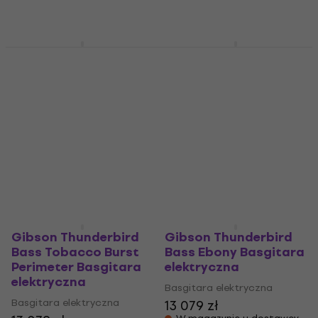
W magazynie u dostawcy
Ibanez ICB620-BKF
Ibanez ICB720FM-CBS
Black Flat Basgitara
Cosmic Blue
elektryczna
Starburst Basgitara
elektryczna
Basgitara elektryczna
Basgitara elektryczna
4 333 zł
4 690 zł
Tylko na zamówienie
Tylko na zamówienie
Gibson Thunderbird
Gibson Thunderbird
Bass Tobacco Burst
Bass Ebony Basgitara
Perimeter Basgitara
elektryczna
elektryczna
Basgitara elektryczna
Basgitara elektryczna
13 079 zł