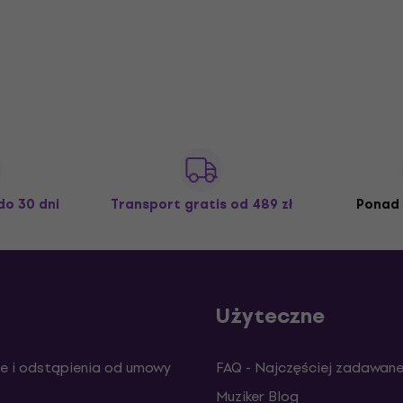
do 30 dni
Transport gratis
od 489 zł
Ponad 
Użyteczne
e i odstąpienia od umowy
FAQ - Najczęściej zadawane
Muziker Blog