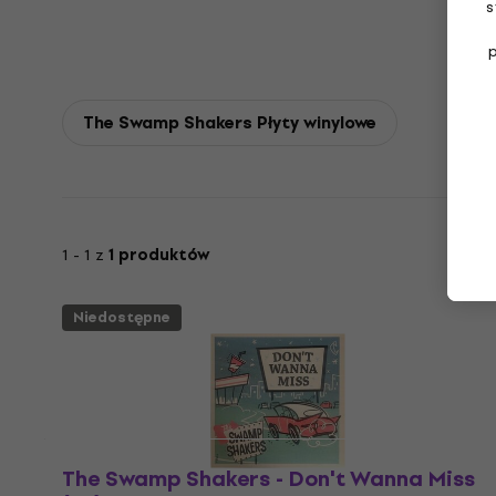
s
The Swamp Shakers Płyty winylowe
1 - 1 z
1 produktów
Niedostępne
The Swamp Shakers - Don't Wanna Miss