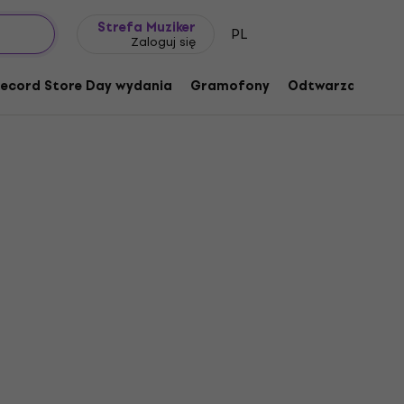
Pomysł na prezent
FAQ
Muziker Blog
Strefa Muziker
PL
Zaloguj się
ecord Store Day wydania
Gramofony
Odtwarzacze mu