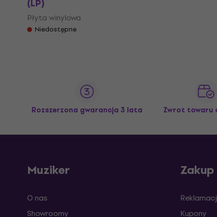
(LP)
Płyta winylowa
Niedostępne
Rozszerzona gwarancja 3 lata
Zwrot towaru 
Muziker
Zakup
O nas
Reklamacj
Showroomy
Kupony