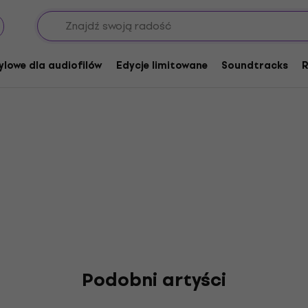
p Shakers
ylowe dla audiofilów
Edycje limitowane
Soundtracks
R
Podobni artyści