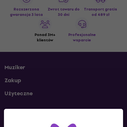
Rozszerzona
Zwrot towaru do
Transport gratis
gwarancja 3 lata
30 dni
od 489 zł
Ponad 3M+
Profesjonalne
klientów
wsparcie
Muziker
Zakup
Użyteczne
Kontakty