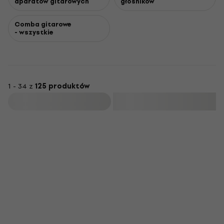
aparatów gitarowych
głośników
Comba gitarowe
- wszystkie
1 - 34 z
125 produktów
Filtruj