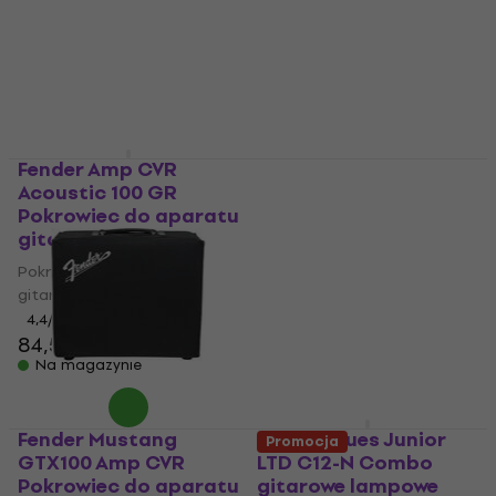
Pokrowiec do aparatu
4,3
/5
gitarowego
242 zł
Na magazynie
4,6
/5
96 zł
Na magazynie
Fender Amp CVR
Fender Blues Junior IV
Acoustic 100 GR
Combo gitarowe
Pokrowiec do aparatu
lampowe
gitarowego
Combo gitarowe lampowe
Pokrowiec do aparatu
4,7
/5
gitarowego
3 819 zł
Na magazynie
4,4
/5
84,5 zł
90,7 zł
Na magazynie
Fender Mustang
Fender Blues Junior
Promocja
GTX100 Amp CVR
LTD C12-N Combo
Pokrowiec do aparatu
gitarowe lampowe