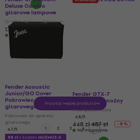
Deluxe Combo
ML 212 Combo
gitarowe lampowe
gitarowe lampowe
Combo gitarowe lampowe
Combo gitarowe lampowe
13 059 zł
5
/5
7 329 zł
Na magazynie
Na magazynie
Fender Acoustic
Junior/GO Cover
Fender GTX-7
Pokrowiec do aparatu
Przełącznik nożny
Wczytaj więcej produktów
gitarowego
Przełącznik nożny
Pokrowiec do aparatu
4,8
/5
gitarowego
448 zł
487 zł
- 8 %
1
2
3
4
4,7
/5
Na magazynie
88 zł
z kodem
MUZMUZ-5