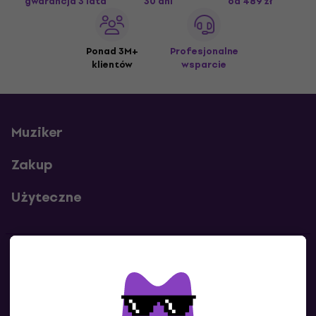
gwarancja 3 lata
30 dni
od 489 zł
Ponad 3M+
Profesjonalne
klientów
wsparcie
Muziker
Zakup
Użyteczne
Kontakty
Skontaktuj się z nami