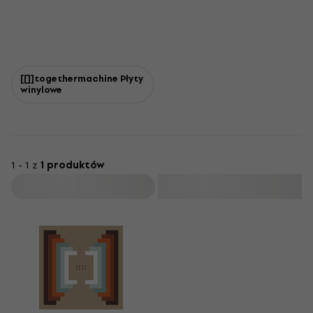
[[]]togethermachine Płyty
winylowe
1 - 1 z
1 produktów
Filtruj