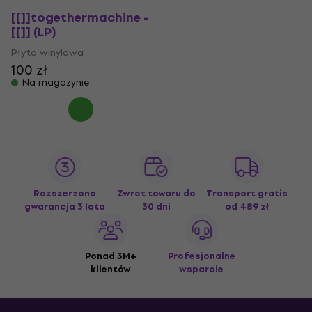
[[]]togethermachine -
[[]] (LP)
Płyta winylowa
100 zł
Na magazynie
Rozszerzona
Zwrot towaru do
Transport gratis
gwarancja 3 lata
30 dni
od 489 zł
Ponad 3M+
Profesjonalne
klientów
wsparcie