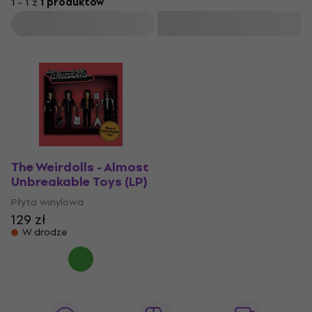
1 - 1 z
1 produktów
Filtruj
The Weirdolls - Almost
Unbreakable Toys (LP)
Płyta winylowa
129 zł
W drodze