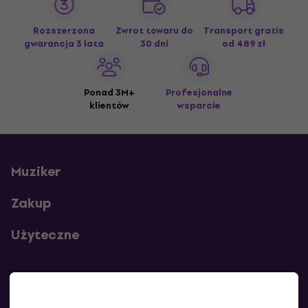
Rozszerzona
Zwrot towaru do
Transport gratis
gwarancja 3 lata
30 dni
od 489 zł
Ponad 3M+
Profesjonalne
klientów
wsparcie
Muziker
Zakup
Użyteczne
Kontakty