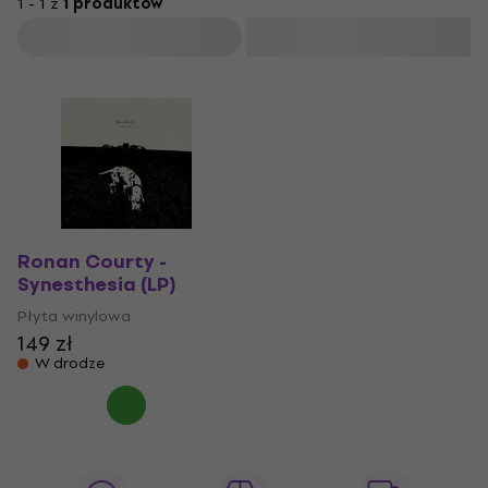
1 - 1 z
1 produktów
Filtruj
Ronan Courty -
Synesthesia (LP)
Płyta winylowa
149 zł
W drodze