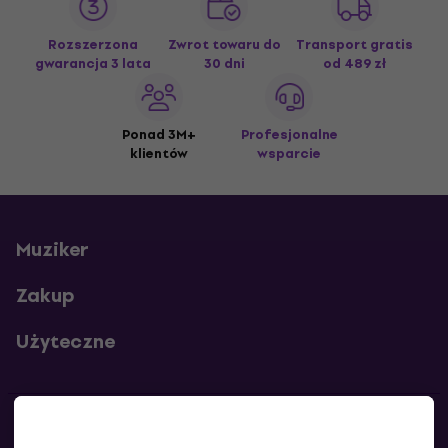
Rozszerzona
Zwrot towaru do
Transport gratis
gwarancja 3 lata
30 dni
od 489 zł
Ponad 3M+
Profesjonalne
klientów
wsparcie
Muziker
Zakup
Użyteczne
Kontakty