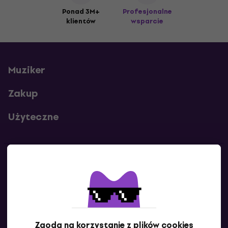
Ponad 3M+
Profesjonalne
klientów
wsparcie
Muziker
Zakup
Użyteczne
Kontakty
Skontaktuj się z nami
Zgoda na korzystanie z plików cookies