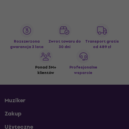
Rozszerzona
Zwrot towaru do
Transport gratis
gwarancja 3 lata
30 dni
od 489 zł
Ponad 3M+
Profesjonalne
klientów
wsparcie
Muziker
Zakup
Użyteczne