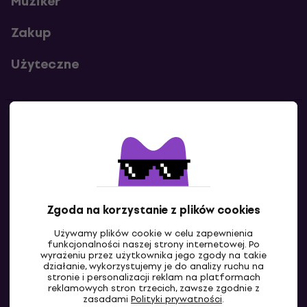
Muziker
Zakup
Użyteczne
Kontakty
Skontaktuj się z nami
Zgoda na korzystanie z plików cookies
Używamy plików cookie w celu zapewnienia
funkcjonalności naszej strony internetowej. Po
wyrażeniu przez użytkownika jego zgody na takie
działanie, wykorzystujemy je do analizy ruchu na
stronie i personalizacji reklam na platformach
reklamowych stron trzecich, zawsze zgodnie z
PL
zasadami
Polityki prywatności
.