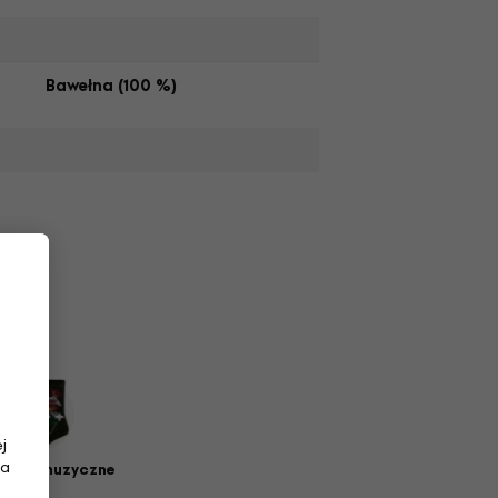
Bawełna (100 %)
j
na
petki muzyczne