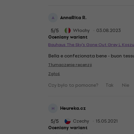
AnnaRita R.
A
5
/5
Włochy
03.08.2023
Oceniany wariant
Bauhaus The Sky's Gone Out Grey L Koszu
Bella e confezionata bene - buon tessu
Tłumaczenie recenzji
Zgłoś
Czy było to pomocne?
Tak
Nie
Heureka.cz
H
5
/5
Czechy
15.05.2021
Oceniany wariant