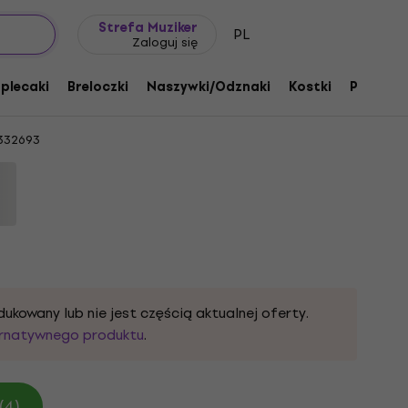
Pomysł na prezent
FAQ
Muziker Blog
Strefa Muziker
PL
Zaloguj się
one Out Grey XL Koszulka
 plecaki
Breloczki
Naszywki/Odznaki
Kostki
Prezent
332693
dukowany lub nie jest częścią aktualnej oferty.
ernatywnego produktu
.
(4)