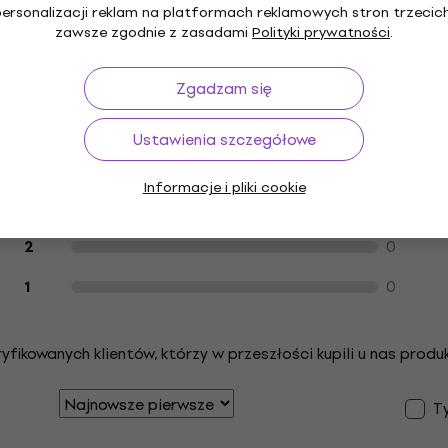
personalizacji reklam na platformach reklamowych stron trzecich
zawsze zgodnie z zasadami
Polityki prywatności
.
Zgadzam się
Opinie klientów na temat produktu
2
5
Ustawienia szczegółowe
0
4
Informacje i pliki cookie
0
3
0
2
0
1
ikowanych klientów, którzy w przeszłości kupili u nas produk
Ty