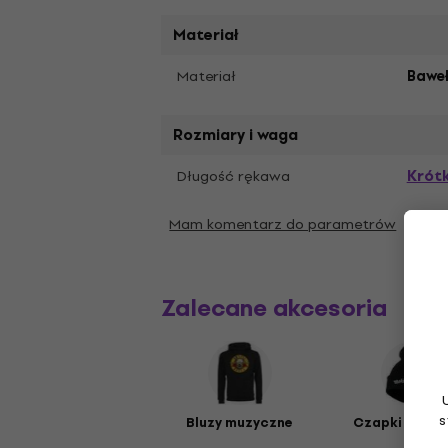
Materiał
Materiał
Bawe
Rozmiary i waga
Krótk
Długość rękawa
Mam komentarz do parametrów
Zalecane akcesoria
s
Bluzy muzyczne
Czapki muzy