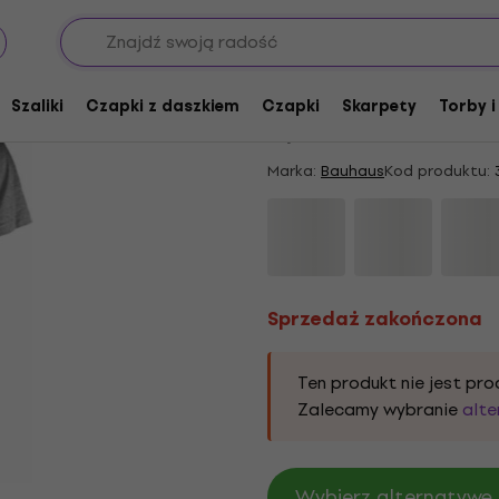
Sprzedaż zakończona
Bauhaus The Sky's G
Szaliki
Czapki z daszkiem
Czapki
Skarpety
Torby i
5
/5
2 x oceniono
Marka:
Bauhaus
Kod produktu:
Sprzedaż zakończona
Ten produkt nie jest pro
Zalecamy wybranie
alt
Wybierz alternatywę 