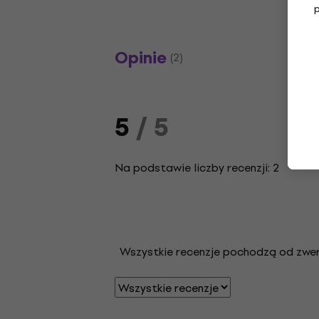
Opinie
(2)
5
/ 5
Na podstawie liczby recenzji: 2
Wszystkie recenzje pochodzą od zweryf