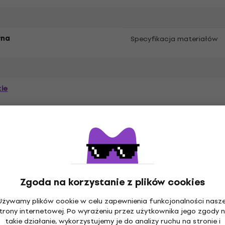
łna
Specyfikacja materiałów
ie
Zgoda na korzystanie z plików cookies
Używamy plików cookie w celu zapewnienia funkcjonalności nasze
trony internetowej. Po wyrażeniu przez użytkownika jego zgody 
czne
Płyty winylowe
Czapki z daszkiem
Skar
takie działanie, wykorzystujemy je do analizy ruchu na stronie i
muzyczne