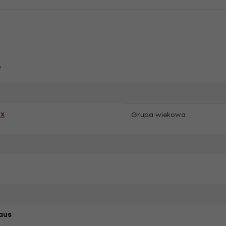
e
ex
Grupa wiekowa
aus