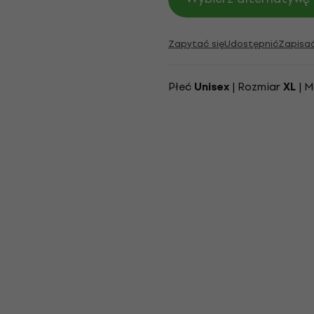
Zapytać się
Udostępnić
Zapisa
Płeć
| Rozmiar
| M
Unisex
XL