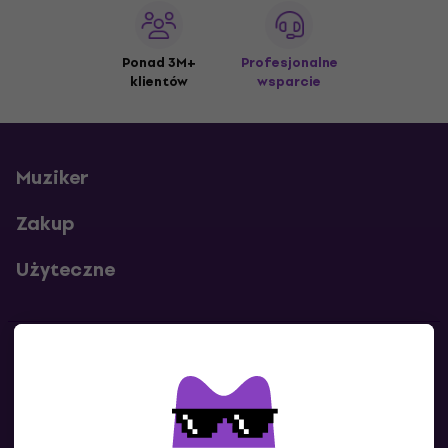
Ponad 3M+
Profesjonalne
klientów
wsparcie
Muziker
Zakup
Użyteczne
Kontakty
Skontaktuj się z nami