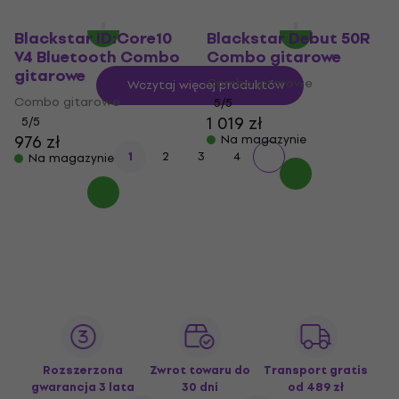
Blackstar ID:Core10
Blackstar Debut 50R
V4 Bluetooth Combo
Combo gitarowe
gitarowe
Combo gitarowe
Wczytaj więcej produktów
Combo gitarowe
5
/5
1 019 zł
5
/5
976 zł
Na magazynie
1
2
3
4
Na magazynie
Rozszerzona
Zwrot towaru do
Transport gratis
gwarancja 3 lata
30 dni
od 489 zł