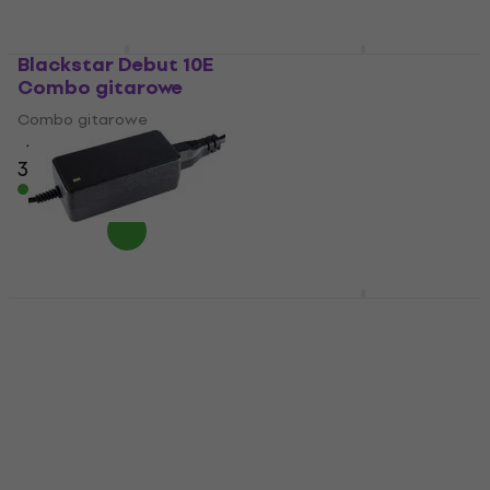
Blackstar Debut 10E
Blackstar FLY 3
Combo gitarowe
Acoustic Mini Combo
do gitar
Combo gitarowe
elektroakustycznych
4,8
/5
346 zł
Combo do gitar
elektroakustycznych
Na magazynie
4,9
/5
329 zł
Na magazynie
Blackstar PSU-3
Blackstar ID:Core40
Zasilacz
V4 Combo gitarowe
modelowane
Zasilacz
Combo gitarowe
4,3
/5
162 zł
modelowane
Na magazynie
5
/5
1 019 zł
Na magazynie