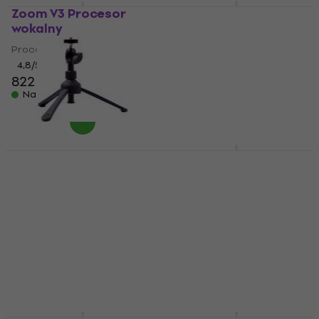
Zoom V3 Procesor
Zoom G6 Multiefekt
wokalny
gitarowy
Procesor wokalny
Multiefekt gitarowy
4,8
/5
5
/5
822 zł
1 156,94 zł
z kodem
Na magazynie
MUZMUZ-10
1 349 zł
Na magazynie
Zoom TPS-5 Uchwyt
Zoom H6 Essential
montażowy
Przenośna
nagrywarka
Uchwyt montażowy
Przenośna nagrywarka
4,9
/5
112 zł
120 zł
4,8
/5
1 255 zł
1 289 zł
Na magazynie
Na magazynie