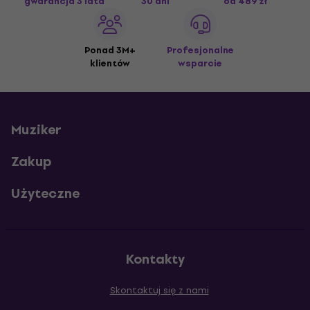
gwarancja 3 lata
30 dni
od 489 zł
Ponad 3M+
Profesjonalne
klientów
wsparcie
Muziker
Zakup
Użyteczne
Kontakty
Skontaktuj się z nami