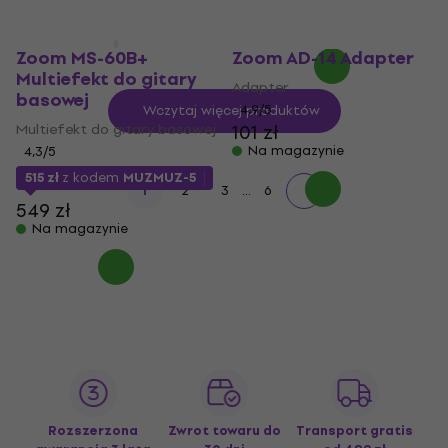
1 369 zł
Na magazynie
Zoom MS-60B+
Zoom AD-14 Adapter
Multiefekt do gitary
Adapter
basowej
4,9
/5
Wczytaj więcej produktów
Multiefekt do gitary basowej
101 zł
Na magazynie
4,3
/5
515 zł
z kodem
MUZMUZ-5
...
1
2
3
6
549 zł
Na magazynie
Rozszerzona
Zwrot towaru do
Transport gratis