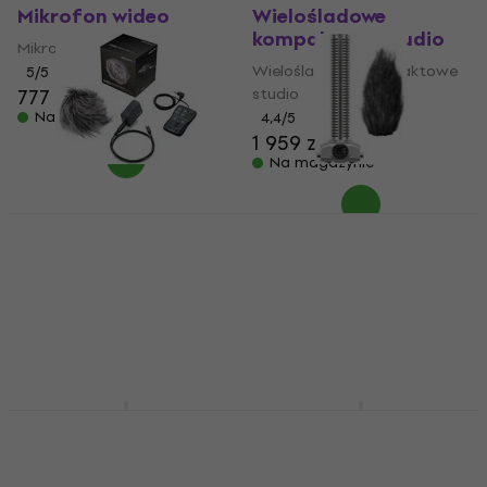
Mikrofon wideo
Wielośladowe
kompaktowe studio
Mikrofon wideo
Wielośladowe kompaktowe
5
/5
777 zł
studio
Na magazynie
4,4
/5
1 959 zł
Na magazynie
Zoom APH-5 Zestaw
Zoom SGH-6 Mikrofon
akcesoriów
Mikrofon
Zestaw akcesoriów
4,9
/5
4,5
/5
437,59 zł
z kodem
270 zł
MUZMUZ-30
Na magazynie
629 zł
Na magazynie
Zoom AMS-44
Zoom WSU-1 Osłona
Interfejs audio USB
do mikrofonu
Interfejs audio USB
Osłona do mikrofonu