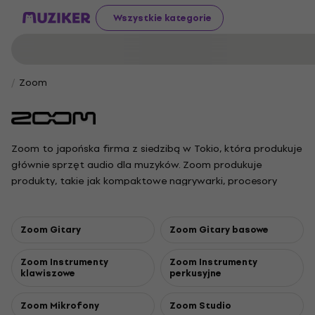
Wszystkie kategorie
Zoom
Zoom to japońska firma z siedzibą w Tokio, która produkuje
głównie sprzęt audio dla muzyków. Zoom produkuje
produkty, takie jak kompaktowe nagrywarki, procesory
multi-efektów, efektowe pedały, moduły perkusyjne lub
samplery. Został założony w 1983 roku."
Zoom Gitary
Zoom Gitary basowe
Zoom Instrumenty
Zoom Instrumenty
klawiszowe
perkusyjne
Zoom Mikrofony
Zoom Studio