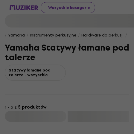
Wszystkie kategorie
Yamaha
Instrumenty perkusyjne
Hardware do perkusji
Ya
Yamaha Statywy łamane pod
talerze
Statywy łamane pod
talerze - wszystkie
1 - 5 z
5 produktów
Filtruj