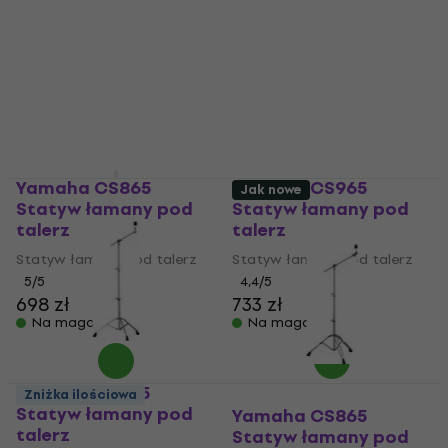
Yamaha CS865
Yamaha CS965
Jak nowe
Statyw łamany pod
Statyw łamany pod
talerz
talerz
Statyw łamany pod talerz
Statyw łamany pod talerz
5
/5
4,4
/5
698 zł
733 zł
Na magazynie
Na magazynie
Yamaha CS755
Zniżka ilościowa
Statyw łamany pod
Yamaha CS865
talerz
Statyw łamany pod