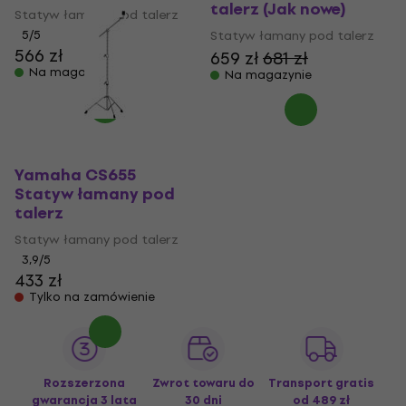
talerz (Jak nowe)
Statyw łamany pod talerz
5
/5
Statyw łamany pod talerz
566 zł
659 zł
681 zł
Na magazynie
Na magazynie
Yamaha CS655
Statyw łamany pod
talerz
Statyw łamany pod talerz
3,9
/5
433 zł
Tylko na zamówienie
Rozszerzona
Zwrot towaru do
Transport gratis
gwarancja 3 lata
30 dni
od 489 zł