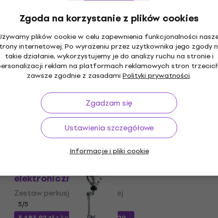
1 569 zł
Zgoda na korzystanie z plików cookies
Na magazynie
Używamy plików cookie w celu zapewnienia funkcjonalności nasze
trony internetowej. Po wyrażeniu przez użytkownika jego zgody 
takie działanie, wykorzystujemy je do analizy ruchu na stronie i
Yamaha DK15 Klucz perkusyjny
personalizacji reklam na platformach reklamowych stron trzecich
zawsze zgodnie z zasadami
Polityki prywatności
.
Klucz perkusyjny
4,4
/5
29,8 zł
34 zł
Zgadzam się
Na magazynie
Ustawienia szczegółowe
Informacje i pliki cookie
Yamaha DTX6K2-X Black Zestaw perkusji
elektronicznej
Zestaw perkusji elektronicznej
5
/5
5 483,92 zł
z kodem
MUZMUZ-20