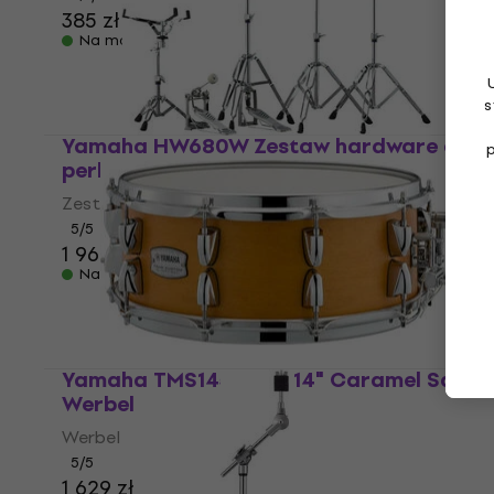
385 zł
Na magazynie
s
Yamaha HW680W Zestaw hardware do
perkusji
Zestaw hardware do perkusji
5
/5
1 969 zł
Na magazynie
Yamaha TMS1455CRS 14" Caramel Satin
Werbel
Werbel
5
/5
1 629 zł