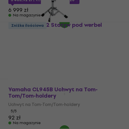
6 999 zł
Na magazynie
Yamaha SS662 Statyw pod werbel
Zniżka ilościowa
Statyw pod werbel
5
/5
319,25 zł
z kodem
MUZMUZ-10
374,01 zł
Na magazynie
Yamaha CL945B Uchwyt na Tom-
Tom/Tom-holdery
Uchwyt na Tom-Tom/Tom-holdery
5
/5
92 zł
Na magazynie