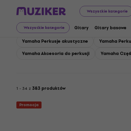
Yamaha
Yamaha Instrumenty perkusyjne
Wszystkie kategorie
Yamaha Instrumenty pe
Gitary
Gitary basowe
Wszystkie kategorie
Yamaha Perkusje akustyczne
Yamaha Perkus
Yamaha Akcesoria do perkusji
Yamaha Częśc
1 - 34 z
383 produktów
Promocja