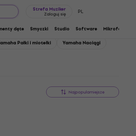
Pomysł na prezent
FAQ
Muziker Blog
Strefa Muziker
PL
Zaloguj się
menty dęte
Smyczki
Studio
Software
Mikrofony
P
amaha Pałki i miotełki
Yamaha Naciągi
Najpopularniejsze