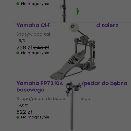
Na magazynie
Yamaha CH750BP Statyw pod talerz
Statyw pod talerz
5
/5
228 zł
243 zł
Na magazynie
Yamaha FP7210A Stopa/pedał do bębna
basowego
Stopa/pedał do bębna basowego
4,8
/5
522 zł
Na magazynie