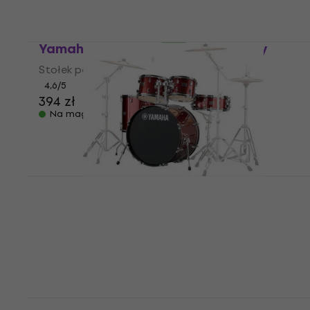
8 319 zł
Na magazynie
Yamaha DS550U Stołek perkusyjny
Stołek perkusyjny
4,6
/5
394 zł
Na magazynie
Yamaha RDP2F5BGG Rydeen Burgundy
Glitter Zestaw perkusji akustycznej
Zestaw perkusji akustycznej
5
/5
1 519 zł
Na magazynie
Yamaha RDP0F5TQG Rydeen Turquoise