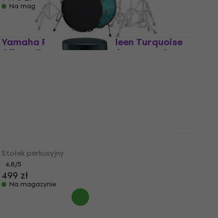
Na magazynie
Yamaha RDP2F5TQG Rydeen Turquoise
Glitter Zestaw perkusji akustycznej
Zestaw perkusji akustycznej
5
/5
1 349 zł
Na magazynie
Yamaha DS-750 Stołek perkusyjny
Stołek perkusyjny
4,8
/5
499 zł
Na magazynie