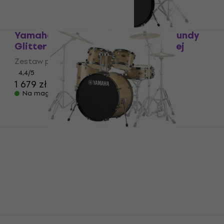
Yamaha RDP0F5BGG Rydeen Burgundy
Glitter Zestaw perkusji akustycznej
Zestaw perkusji akustycznej
4,4
/5
1 679 zł
Na magazynie
Yamaha RDP2F5CPG Rydeen
Champagne Glitter Zestaw perkusji
akustycznej
Zestaw perkusji akustycznej
5
/5
1 589 zł
Na magazynie
Yamaha DFP9D Direct Drive Podwójna