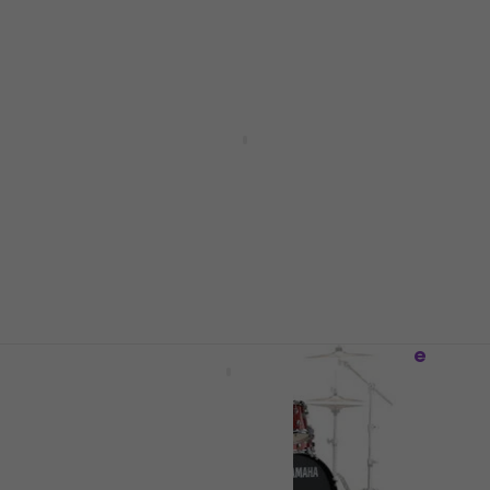
Yamaha DTX432K Black Zestaw perkusji
elektronicznej
Zestaw perkusji elektronicznej
5
/5
2 469 zł
2 499 zł
Na magazynie
Yamaha DD-75 Perkusje elektroniczne
Perkusje elektroniczne
4,2
/5
1 073 zł
Na magazynie