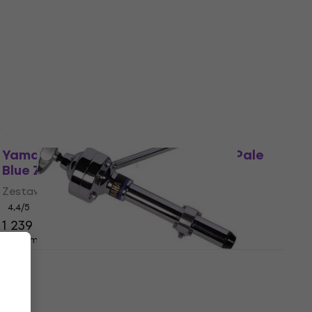
Yamaha CH755 Statyw pod talerz
Statyw pod talerz
4,9
/5
229 zł
Na magazynie
Yamaha RDP0F5GPU Rydeen Gloss Pale
Blue Zestaw perkusji akustycznej
Zestaw perkusji akustycznej
4,4
/5
1 239 zł
1 309 zł
- 5 %
Na magazynie
Yamaha CL940B Uchwyt na Tom-
Tom/Tom-holdery
Uchwyt na Tom-Tom/Tom-holdery
4,9
/5