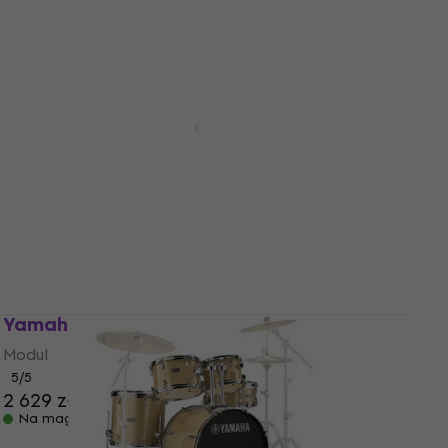
Yamaha DTX6K5-M Black Zestaw
perkusji elektronicznej
Zestaw perkusji elektronicznej
5
/5
6 979 zł
7 129 zł
Na magazynie
Yamaha EAD10 Modul
Modul
5
/5
2 629 zł
Na magazynie