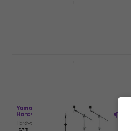
Glitter Zestaw perkusji akustycznej
Zestaw perkusji akustycznej
4,4
/5
1 569 zł
Na magazynie
Yamaha DTX402K Black Zestaw perkusji
elektronicznej
Zestaw perkusji elektronicznej
4,8
/5
1 799 zł
Na magazynie
Yamaha KU100 Silent Kick Pedal
Hardware do perkusji elektronicznej
Hardware do perkusji elektronicznej
3,7
/5