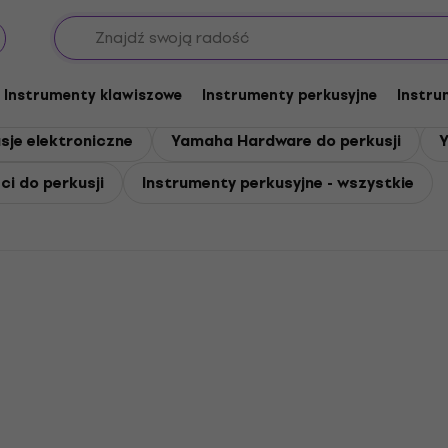
rkusyjne
Instrumenty klawiszowe
Instrumenty perkusyjne
Instru
je elektroniczne
Yamaha Hardware do perkusji
Y
i do perkusji
Instrumenty perkusyjne - wszystkie