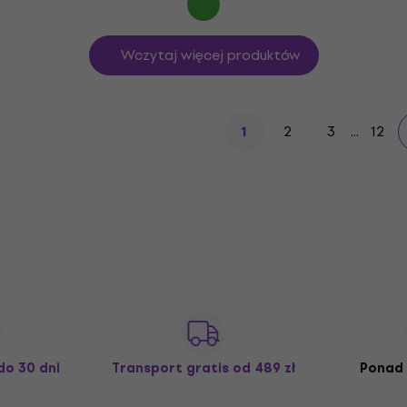
Wczytaj więcej produktów
2
3
...
12
1
do 30 dni
Transport gratis
od 489 zł
Ponad 