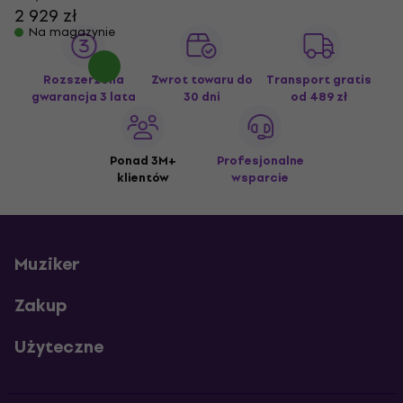
2 929 zł
Na magazynie
Rozszerzona
Zwrot towaru do
Transport gratis
gwarancja 3 lata
30 dni
od 489 zł
Ponad 3M+
Profesjonalne
klientów
wsparcie
Muziker
Zakup
Użyteczne