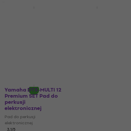
Premium SET
Yamaha FGDP-30
Yamaha FGDP-50
Basic SET Pad do
Basic SET Pad do
perkusji
perkusji
elektronicznej
elektronicznej
Pad do perkusji
Pad do perkusji
elektronicznej
elektronicznej
4,8
/5
4,8
/5
1 269 zł
725,33 zł
z kodem
Na magazynie
MUZMUZ-5
789 zł
Na magazynie
Yamaha DTX-MULTI 12
Premium SET Pad do
perkusji
elektronicznej
Pad do perkusji
elektronicznej
3,1
/5