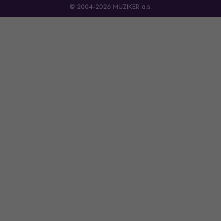
© 2004-2026 MUZIKER a.s.