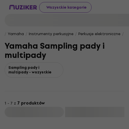
Wszystkie kategorie
Yamaha
Instrumenty perkusyjne
Perkusje elektroniczne
Y
Yamaha Sampling pady i
multipady
Sampling pady i
multipady - wszystkie
1 - 7 z
7 produktów
Filtruj