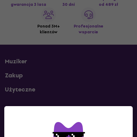
gwarancja 3 lata
30 dni
od 489 zł
Ponad 3M+
Profesjonalne
klientów
wsparcie
Muziker
Zakup
Użyteczne
Kontakty
Skontaktuj się z nami