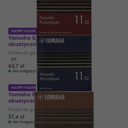
HAPPY HOUR
Yamaha SA11P Struny do gitary
akustycznej
Struny do gitary akustycznej
5
/5
63,7 zł
Na magazynie
HAPPY HOUR
Yamaha SA11 Struny do gitary
akustycznej
Struny do gitary akustycznej
37,4 zł
Na magazynie