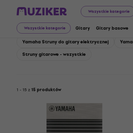
Yamaha
Gitary
Yamaha Struny gitarowe
Wszystkie kategorie
Yamaha Struny gitaro
Gitary
Gitary basowe
Wszystkie kategorie
Yamaha Struny do gitary elektrycznej
Yamah
Struny gitarowe - wszystkie
1 - 15 z
15 produktów