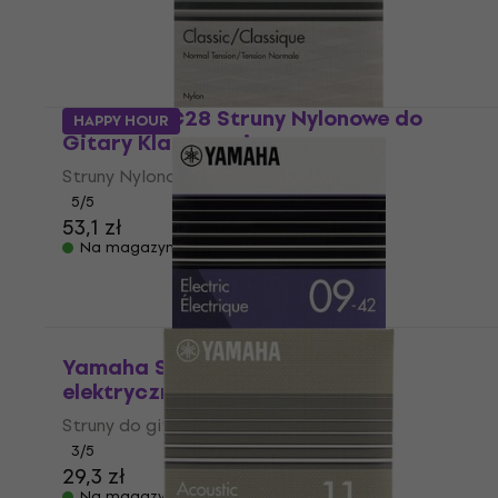
Yamaha SC28 Struny Nylonowe do
HAPPY HOUR
Gitary Klasycznej
Struny Nylonowe do Gitary Klasycznej
5
/5
53,1 zł
Na magazynie
Yamaha SE09 Struny do gitary
elektrycznej
Struny do gitary elektrycznej
3
/5
29,3 zł
Na magazynie