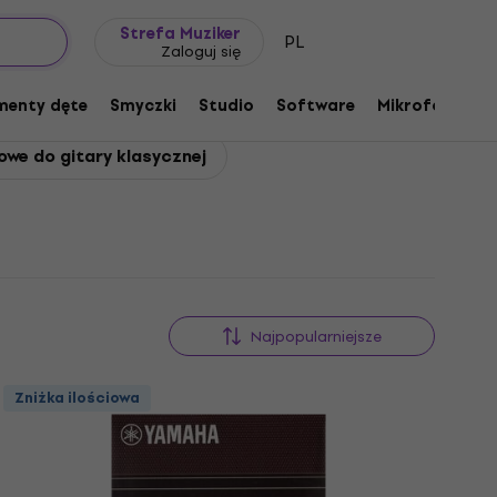
Pomysł na prezent
FAQ
Muziker Blog
Strefa Muziker
PL
Zaloguj się
menty dęte
Smyczki
Studio
Software
Mikrofony
P
we do gitary klasycznej
Najpopularniejsze
Zniżka ilościowa