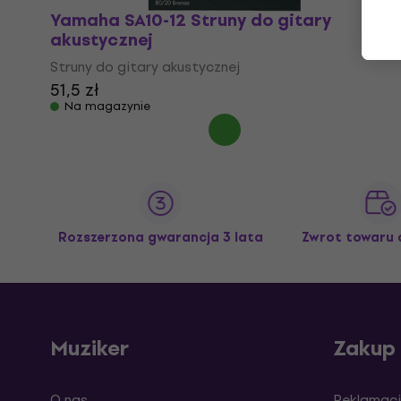
Yamaha SA10-12 Struny do gitary
akustycznej
Struny do gitary akustycznej
51,5 zł
Na magazynie
Rozszerzona gwarancja 3 lata
Zwrot towaru 
Muziker
Zakup
O nas
Reklamacj