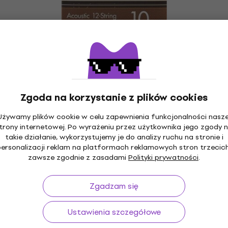
Yamaha SA10P-12 Struny do gitary
akustycznej
Struny do gitary akustycznej
4,5
/5
Zgoda na korzystanie z plików cookies
50,6 zł
Na magazynie
Używamy plików cookie w celu zapewnienia funkcjonalności nasze
trony internetowej. Po wyrażeniu przez użytkownika jego zgody 
Yamaha SE08 Struny do gitary
takie działanie, wykorzystujemy je do analizy ruchu na stronie i
HAPPY HOUR
elektrycznej
personalizacji reklam na platformach reklamowych stron trzecich
zawsze zgodnie z zasadami
Polityki prywatności
.
Struny do gitary elektrycznej
29,2 zł
Na magazynie
Zgadzam się
Ustawienia szczegółowe