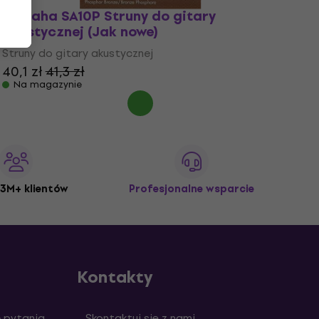
Yamaha SA10P Struny do gitary
akustycznej (Jak nowe)
Struny do gitary akustycznej
40,1 zł
41,3 zł
Na magazynie
3M+ klientów
Profesjonalne wsparcie
Kontakty
 pytania
Skontaktuj się z nami