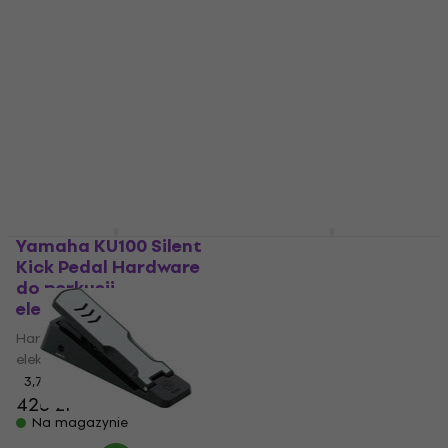
Yamaha KU100 Silent
Yamaha HH65
Kick Pedal Hardware
Hardware do perkusji
do perkusji
elektronicznej
elektronicznej
Hardware do perkusji
Hardware do perkusji
elektronicznej
elektronicznej
4,5
/5
546 zł
3,7
/5
426 zł
Na magazynie
Na magazynie