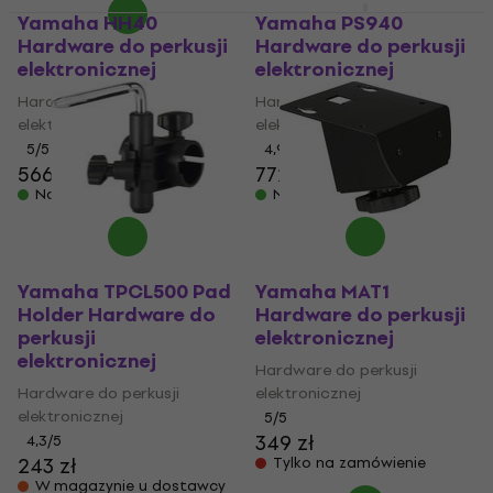
Yamaha HH40
Yamaha PS940
Hardware do perkusji
Hardware do perkusji
elektronicznej
elektronicznej
Hardware do perkusji
Hardware do perkusji
elektronicznej
elektronicznej
5
/5
4,9
/5
566 zł
772 zł
Na magazynie
Na magazynie
Yamaha TPCL500 Pad
Yamaha MAT1
Holder Hardware do
Hardware do perkusji
perkusji
elektronicznej
elektronicznej
Hardware do perkusji
Hardware do perkusji
elektronicznej
elektronicznej
5
/5
349 zł
4,3
/5
243 zł
Tylko na zamówienie
W magazynie u dostawcy