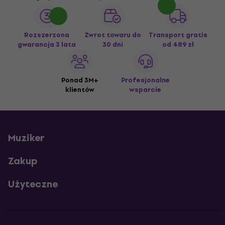
Rozszerzona
Zwrot towaru do
Transport gratis
gwarancja 3 lata
30 dni
od 489 zł
Ponad 3M+
Profesjonalne
klientów
wsparcie
Muziker
Zakup
Użyteczne