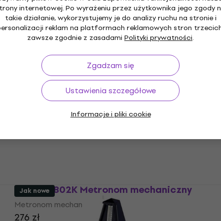
trony internetowej. Po wyrażeniu przez użytkownika jego zgody 
Wittner 880260 Metronom mechaniczny
takie działanie, wykorzystujemy je do analizy ruchu na stronie i
Metronom mechaniczny
personalizacji reklam na platformach reklamowych stron trzecich
zawsze zgodnie z zasadami
Polityki prywatności
.
499 zł
z kodem
MUZMUZ-20
630,46 zł
Zgadzam się
Na magazynie
Ustawienia szczegółowe
Wittner 806M Metronom mechaniczny
Informacje i pliki cookie
Metronom mechaniczny
5
/5
888 zł
Na magazynie
Wittner 802K Metronom mechaniczny
Jak nowe
Metronom mechaniczny
276 zł