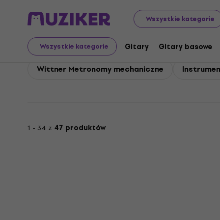
Wittner
Wittner Instrumenty klawiszowe
Wszystkie kategorie
Wittner Instrumenty k
Gitary
Gitary basowe
Wszystkie kategorie
Wittner Metronomy mechaniczne
Instrumen
1 - 34 z
47 produktów