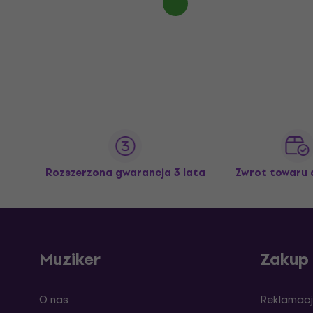
Rozszerzona gwarancja 3 lata
Zwrot towaru 
Muziker
Zakup
O nas
Reklamacj