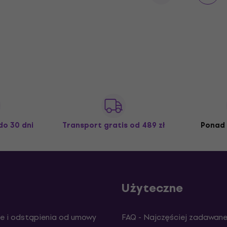
do 30 dni
Transport gratis
od 489 zł
Ponad 
Użyteczne
e i odstąpienia od umowy
FAQ - Najczęściej zadawane