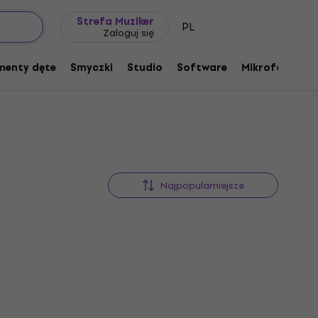
Pomysł na prezent
FAQ
Muziker Blog
Strefa Muziker
PL
Zaloguj się
menty dęte
Smyczki
Studio
Software
Mikrofony
P
Najpopularniejsze