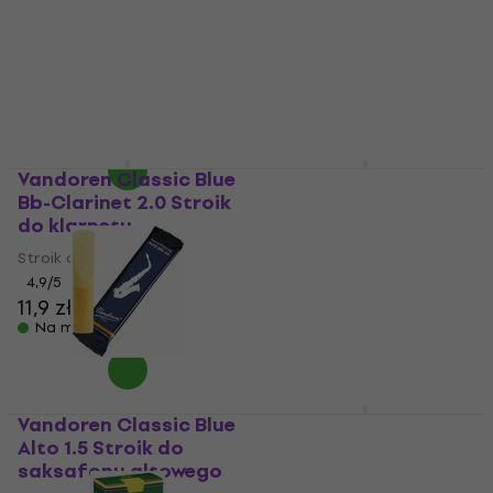
saksafonu altowego
saksafonu altowego
Stroik do saksafonu
Stroik do saksafonu
altowego
altowego
4,8
/5
4,8
/5
15 zł
14,9 zł
Na magazynie
Na magazynie
Vandoren Classic Blue
Vandoren Classic Blue
Bb-Clarinet 2.0 Stroik
Bb-Clarinet 2.5 Stroik
do klarnetu
do klarnetu
Stroik do klarnetu
Stroik do klarnetu
4,9
/5
4,9
/5
11,9 zł
11,9 zł
Na magazynie
Na magazynie
Vandoren Classic Blue
Vandoren Classic Blue
Alto 1.5 Stroik do
Bb-Clarinet 3.0 Stroik
saksafonu altowego
do klarnetu