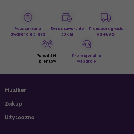
Rozszerzona
Zwrot towaru do
Transport gratis
gwarancja 3 lata
30 dni
od 489 zł
Ponad 3M+
Profesjonalne
klientów
wsparcie
Muziker
Zakup
Użyteczne