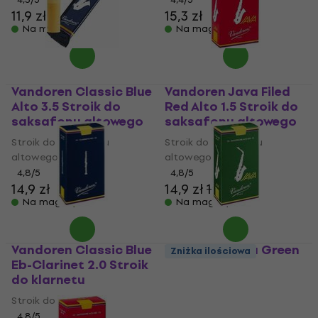
11,9 zł
15,3 zł
Na magazynie
Na magazynie
Vandoren Classic Blue
Vandoren Java Filed
Alto 3.5 Stroik do
Red Alto 1.5 Stroik do
saksafonu altowego
saksafonu altowego
Stroik do saksafonu
Stroik do saksafonu
altowego
altowego
4,8
/5
4,8
/5
14,9 zł
14,9 zł
15,2 zł
Na magazynie
Na magazynie
Vandoren Classic Blue
Vandoren Java Green
Zniżka ilościowa
Eb-Clarinet 2.0 Stroik
Alto 3.0 Stroik do
do klarnetu
saksafonu altowego
Stroik do klarnetu
Stroik do saksafonu
altowego
4,8
/5