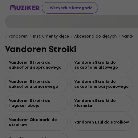
Wszystkie kategorie
Vandoren
Instrumenty dęte
Akcesoria do dętych
Vandore
Vandoren Stroiki
Vandoren Stroiki do
Vandoren Stroiki do
saksofonu sopranowego
saksofonu altowego
Vandoren Stroiki do
Vandoren Stroiki do
saksofonu tenorowego
saksofonu barytonowego
Vandoren Stroiki do
Vandoren Stroiki do
fagotu i oboju
klarnetu
Vandoren Obcinarki do
Vandoren Etui do stroików
stroików