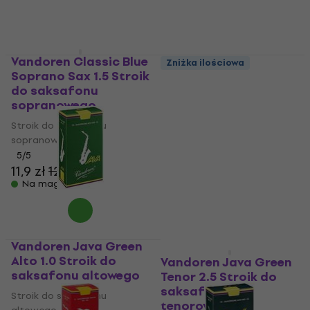
23,5 zł
17,5 zł
Na magazynie
Na magazynie
Vandoren Classic Blue
Zniżka ilościowa
Soprano Sax 1.5 Stroik
Vandoren V16 Alto
do saksafonu
Saxophone 2.5 Stroik
sopranowego
do saksafonu
altowego
Stroik do saksafonu
sopranowego
Stroik do saksafonu
5
/5
altowego
11,9 zł
12,2 zł
4,3
/5
Na magazynie
14,9 zł
19,3 zł
- 23 %
Na magazynie
Vandoren Java Green
Alto 1.0 Stroik do
Vandoren Java Green
saksafonu altowego
Tenor 2.5 Stroik do
saksafonu
Stroik do saksafonu
tenorowego