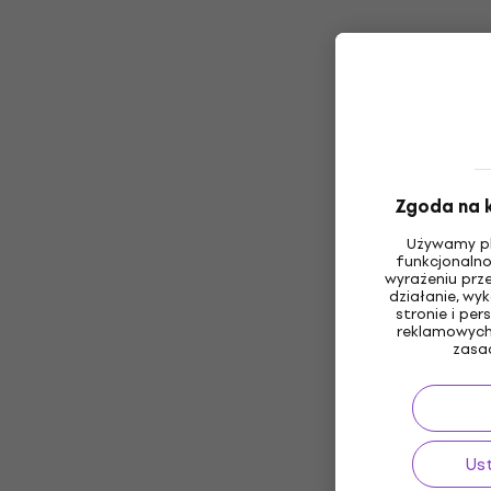
Zgoda na k
Używamy pl
funkcjonalno
wyrażeniu prz
działanie, wy
stronie i pe
reklamowych 
zasa
Us