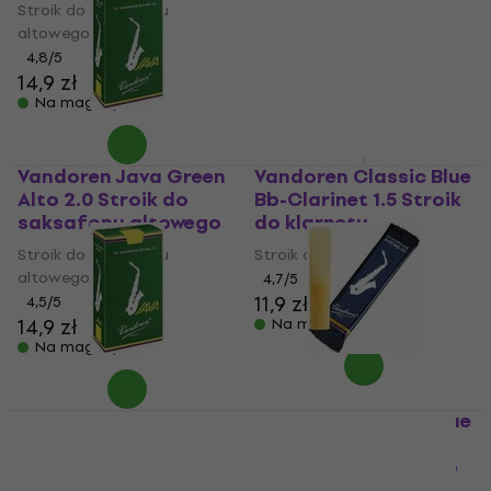
Stroik do saksafonu
Stroik do klarnetu
altowego
4,7
/5
11,9 zł
4,8
/5
14,9 zł
Na magazynie
Na magazynie
Vandoren Java Green
Vandoren Classic Blue
Alto 2.0 Stroik do
Bb-Clarinet 1.5 Stroik
saksafonu altowego
do klarnetu
Stroik do saksafonu
Stroik do klarnetu
altowego
4,7
/5
11,9 zł
4,5
/5
14,9 zł
Na magazynie
Na magazynie
Vandoren Java Green
Vandoren Classic Blue
Alto 2.5 Stroik do
Alto 3.0 Stroik do
saksafonu altowego
saksafonu altowego