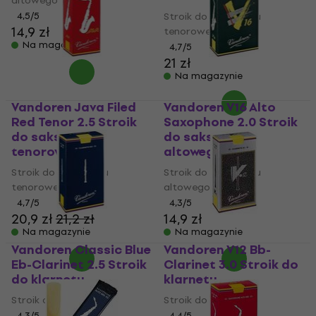
altowego
4,5
/5
Stroik do saksafonu
14,9 zł
tenorowego
Na magazynie
4,7
/5
21 zł
Na magazynie
Vandoren Java Filed
Vandoren V16 Alto
Red Tenor 2.5 Stroik
Saxophone 2.0 Stroik
do saksafonu
do saksafonu
tenorowego
altowego
Stroik do saksafonu
Stroik do saksafonu
tenorowego
altowego
4,7
/5
4,3
/5
20,9 zł
21,2 zł
14,9 zł
Na magazynie
Na magazynie
Vandoren Classic Blue
Vandoren V12 Bb-
Eb-Clarinet 2.5 Stroik
Clarinet 3.0 Stroik do
do klarnetu
klarnetu
Stroik do klarnetu
Stroik do klarnetu
4,3
/5
4,4
/5