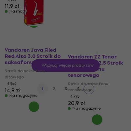
11,9 zł
4,5
/5
14,9 zł
Na magazynie
Na magazynie
Vandoren Java Filed
Red Alto 3.0 Stroik do
Vandoren ZZ Tenor
saksafonu altowego
Saxophone 2.5 Stroik
Wczytaj więcej produktów
do saksafonu
Stroik do saksafonu
tenorowego
altowego
4,8
/5
Stroik do saksafonu
...
1
2
3
5
14,9 zł
tenorowego
Na magazynie
4,7
/5
20,9 zł
Na magazynie