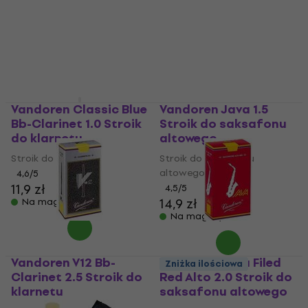
Stroik do saksafonu
Stroik do saksafonu
altowego
altowego
4,5
/5
4,8
/5
14,9 zł
14,9 zł
Na magazynie
Na magazynie
Vandoren Classic Blue
Vandoren Java 1.5
Bb-Clarinet 1.0 Stroik
Stroik do saksafonu
do klarnetu
altowego
Stroik do klarnetu
Stroik do saksafonu
altowego
4,6
/5
11,9 zł
4,5
/5
14,9 zł
Na magazynie
Na magazynie
Vandoren V12 Bb-
Vandoren Java Filed
Zniżka ilościowa
Clarinet 2.5 Stroik do
Red Alto 2.0 Stroik do
klarnetu
saksafonu altowego